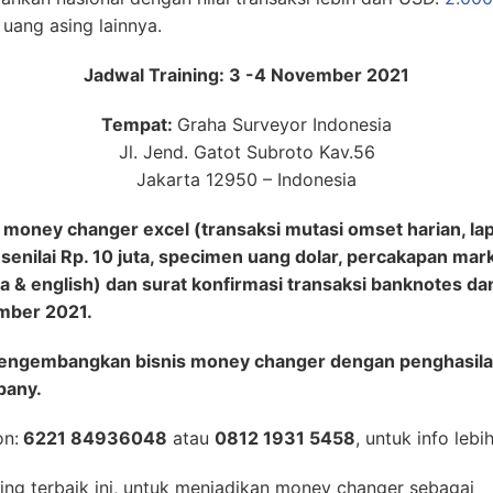
uang asing lainnya.
Jadwal Training: 3 -4 November 2021
Tempat:
Graha Surveyor Indonesia
Jl. Jend. Gatot Subroto Kav.56
Jakarta 12950 – Indonesia
oney changer excel (transaksi mutasi omset harian, lapo
 senilai Rp. 10 juta, specimen uang dolar, percakapan mar
 & english) dan surat konfirmasi transaksi banknotes dan
ember 2021.
mengembangkan bisnis money changer dengan penghasila
pany.
on:
6221 84936048
atau
0812 1931 5458
, untuk info lebih
ning terbaik ini, untuk menjadikan money changer sebagai