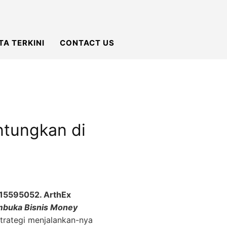
TA TERKINI
CONTACT US
ntungkan di
515595052.
ArthEx
mbuka Bisnis Money
rategi menjalankan-nya