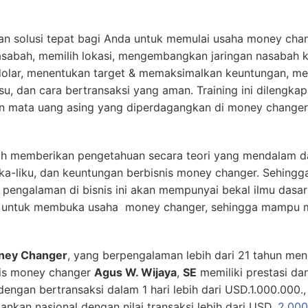
n solusi tepat bagi Anda untuk memulai usaha money chang
asabah, memilih lokasi, mengembangkan jaringan nasabah 
dolar, menentukan target & memaksimalkan keuntungan, m
u, dan cara bertransaksi yang aman. Training ini dilengka
slian mata uang asing yang diperdagangkan di money change
h memberikan pengetahuan secara teori yang mendalam da
ika-liku, dan keuntungan berbisnis money changer. Sehing
engalaman di bisnis ini akan mempunyai bekal ilmu dasar
at untuk membuka usaha money changer, sehingga mampu m
oney Changer
, yang berpengalaman lebih dari 21 tahun men
nis money changer
Agus W. Wijaya
,
SE
memiliki prestasi dan
engan bertransaksi dalam 1 hari lebih dari USD.1.000.00
nkan nasional dengan nilai transaksi lebih dari USD.
2.000