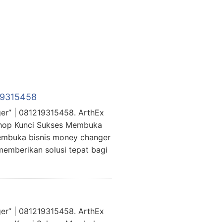
219315458
er” | 081219315458. ArthEx
shop Kunci Sukses Membuka
embuka bisnis money changer
memberikan solusi tepat bagi
er” | 081219315458. ArthEx