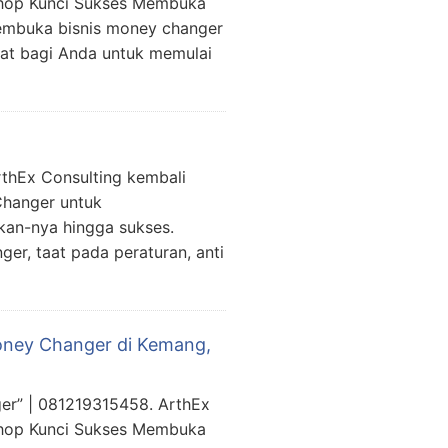
shop Kunci Sukses Membuka
embuka bisnis money changer
pat bagi Anda untuk memulai
thEx Consulting kembali
Changer untuk
an-nya hingga sukses.
er, taat pada peraturan, anti
oney Changer di Kemang,
er” | 081219315458. ArthEx
shop Kunci Sukses Membuka