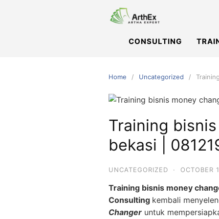
Skip
to
content
CONSULTING
TRAI
Home
Uncategorized
Traini
Training bisn
bekasi | 0812
UNCATEGORIZED
·
OCTOBER 1
Training bisnis money cha
Consulting
kembali menyelen
Changer
untuk mempersiapka