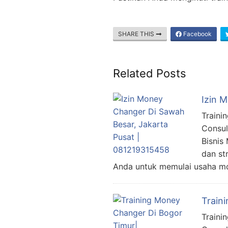
SHARE THIS
Facebook
Related Posts
Izin 
Traini
Consul
Bisnis
dan st
Anda untuk memulai usaha mon
Train
Traini