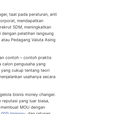
er, taat pada peraturan, anti
korporat, mendapatkan
erekrut SDM, meningkatkan
pi dengan pelatihan langsung
r atau Pedagang Valuta Asing
n contoh – contoh praktis
ga calon pengusaha yang
 yang cukup tentang teori
enjalankan usahanya secara
gelola bisnis money changer.
 reputasi yang luar biasa,
0., membuat MOU dengan
.000./minggu
, dan ratusan