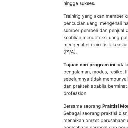
hingga sukses.
Training yang akan memberika
pencucian uang, mengenali n
sumber pembeli dan penjual 
keahlian mendeteksi uang pals
mengenal ciri-ciri fisik kea
(PVA).
Tujuan dari program ini
adala
pengalaman, modus, resiko, l
sebelumnya tidak mempunyai p
dan praktek apabila bermin
profession
Bersama seorang
Praktisi M
Sebagai seorang praktisi bis
menaikan omzet perusahaan d
perusahaan nasional dan perba