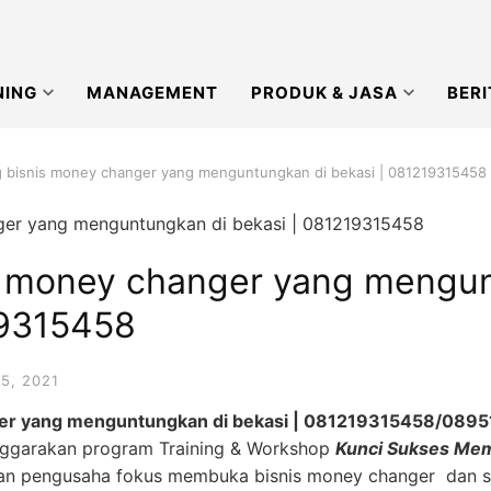
NING
MANAGEMENT
PRODUK & JASA
BERI
ng bisnis money changer yang menguntungkan di bekasi | 081219315458
is money changer yang mengu
19315458
5, 2021
nger yang menguntungkan di bekasi | 081219315458/089
ggarakan program Training & Workshop
Kunci Sukses Me
n pengusaha fokus membuka bisnis money changer dan st