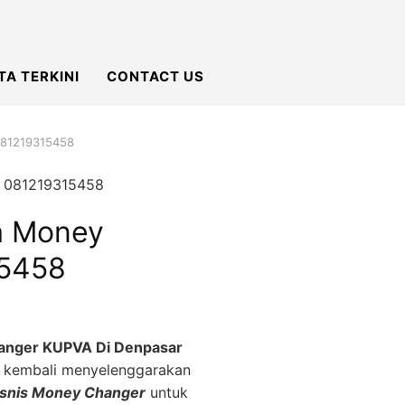
TA TERKINI
CONTACT US
 081219315458
a Money
15458
hanger KUPVA Di Denpasar
g
kembali menyelenggarakan
snis Money Changer
untuk