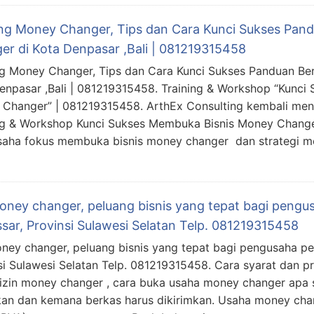
ing Money Changer, Tips dan Cara Kunci Sukses Pan
er di Kota Denpasar ,Bali | 081219315458
ng Money Changer, Tips dan Cara Kunci Sukses Panduan Be
enpasar ,Bali | 081219315458. Training & Workshop “Kunci
Changer” | 081219315458. ArthEx Consulting kembali me
ng & Workshop Kunci Sukses Membuka Bisnis Money Chang
aha fokus membuka bisnis money changer dan strategi m
money changer, peluang bisnis yang tepat bagi pengu
sar, Provinsi Sulawesi Selatan Telp. 081219315458
oney changer, peluang bisnis yang tepat bagi pengusaha pe
si Sulawesi Selatan Telp. 081219315458. Cara syarat dan p
 izin money changer , cara buka usaha money changer apa
kan dan kemana berkas harus dikirimkan. Usaha money cha