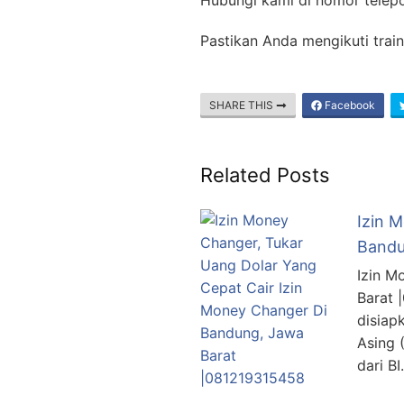
Hubungi kami di nomor telep
Pastikan Anda mengikuti trai
SHARE THIS
Facebook
Related Posts
Izin 
Bandu
Izin M
Barat 
disiap
Asing 
dari B