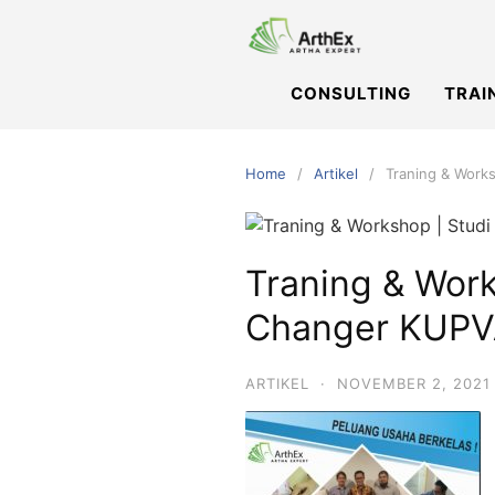
Skip
to
content
CONSULTING
TRAI
Home
Artikel
Traning & Work
Traning & Wor
Changer KUPVA
ARTIKEL
·
NOVEMBER 2, 2021