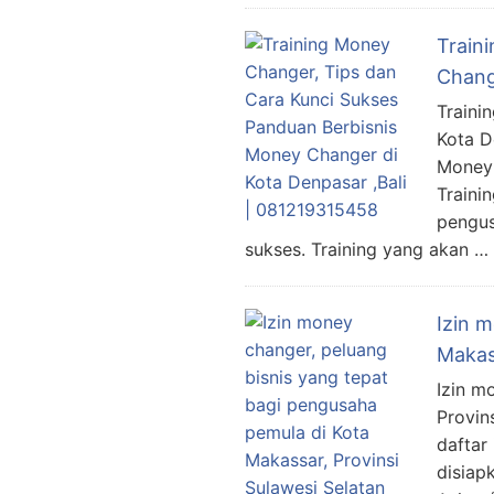
Train
Chang
Traini
Kota D
Money 
Traini
pengus
sukses. Training yang akan …
Izin 
Makas
Izin m
Provin
daftar
disiap