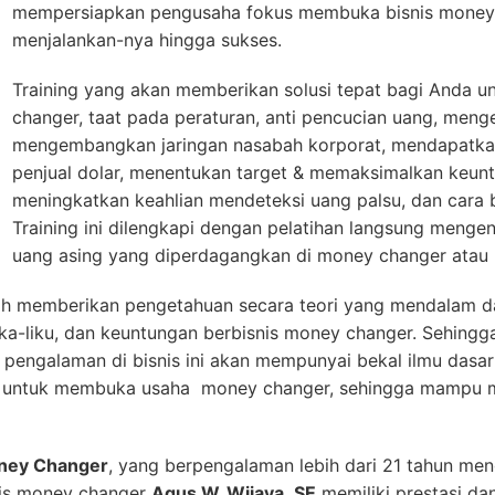
mempersiapkan pengusaha fokus membuka bisnis money 
menjalankan-nya hingga sukses.
Training yang akan memberikan solusi tepat bagi Anda 
changer, taat pada peraturan, anti pencucian uang, menge
mengembangkan jaringan nasabah korporat, mendapatka
penjual dolar, menentukan target & memaksimalkan keun
meningkatkan keahlian mendeteksi uang palsu, dan cara 
Training ini dilengkapi dengan pelatihan langsung mengenal
uang asing yang diperdagangkan di money changer atau 
h memberikan pengetahuan secara teori yang mendalam da
ika-liku, dan keuntungan berbisnis money changer. Sehing
engalaman di bisnis ini akan mempunyai bekal ilmu dasar
at untuk membuka usaha money changer, sehingga mampu m
oney Changer
, yang berpengalaman lebih dari 21 tahun men
nis money changer
Agus W. Wijaya
,
SE
memiliki prestasi dan