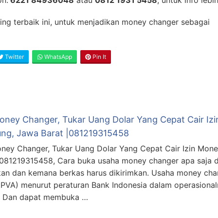
on:
6221 84936048
atau
0812 1931 5458
, untuk info lebih
ning terbaik ini, untuk menjadikan money changer sebagai
Twitter
WhatsApp
Pin It
Money Changer, Tukar Uang Dolar Yang Cepat Cair Iz
ng, Jawa Barat |081219315458
oney Changer, Tukar Uang Dolar Yang Cepat Cair Izin Mon
|081219315458, Cara buka usaha money changer apa saja 
kan dan kemana berkas harus dikirimkan. Usaha money cha
(PVA) menurut peraturan Bank Indonesia dalam operasiona
I. Dan dapat membuka …