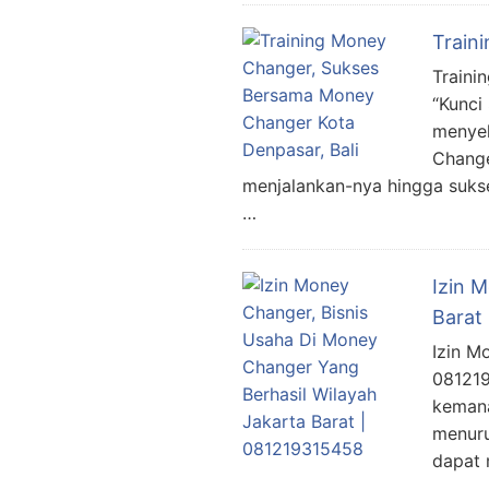
Train
Traini
“Kunci
menyel
Change
menjalankan-nya hingga suks
…
Izin 
Barat
Izin M
081219
kemana
menuru
dapat