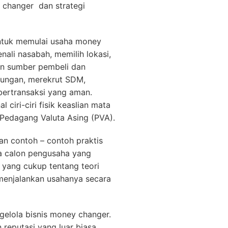
changer dan strategi
untuk memulai usaha money
nali nasabah, memilih lokasi,
n sumber pembeli dan
tungan, merekrut SDM,
bertransaksi yang aman.
 ciri-ciri fisik keaslian mata
Pedagang Valuta Asing (PVA).
n contoh – contoh praktis
ga calon pengusaha yang
 yang cukup tentang teori
enjalankan usahanya secara
gelola bisnis money changer.
 reputasi yang luar biasa,