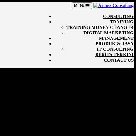
MENU
CONSULTING
TRAINING
TRAINING MONEY CHANGER
DIGITAL MARKETING
MANAGEMENT
PRODUK & JASA
IT CONSULTING
BERITA TERKINI
CONTACT US
081219315458
lting
kembali menyelenggarakan program Training &