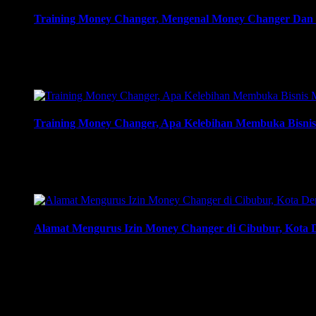
Training Money Changer, Mengenal Money Changer Dan K
Training Money Changer, Mengenal Money Changer Dan Kele
| 081219315458. ArthEx Consulting kembali menyelenggarak
money changer dan strategi menjalankan-nya hingga sukses. T
Training Money Changer, Apa Kelebihan Membuka Bisnis 
Training Money Changer, Apa Kelebihan Membuka Bisnis Mon
081219315458. ArthEx Consulting kembali menyelenggaraka
money changer dan strategi menjalankan-nya hingga sukses. T
Alamat Mengurus Izin Money Changer di Cibubur, Kota De
Alamat Mengurus Izin Money Changer di Cibubur, Kota Denpasa
changer apa saja dokumen yang harus disiapkan dan kemana b
harus mendapatkan izin …