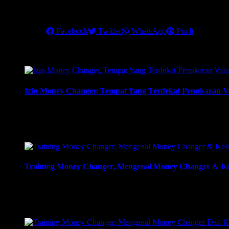
Pastikan Anda mengikuti training terbaik ini, untuk menjadikan mone
Share this
Facebook
Twitter
WhatsApp
Pin It
Related Posts
Izin Money Changer, Tempat Yang Terdekat Penukaran Va
Izin Money Changer, Tempat Yang Terdekat Penukaran Valuta
berkas harus dikirimkan. Usaha money changer atau Pedagang
…
Training Money Changer, Mengenal Money Changer & Ke
Training Money Changer, Mengenal Money Changer & Kelebi
081219315458. ArthEx Consulting kembali menyelenggaraka
money changer dan strategi menjalankan-nya hingga sukses. T