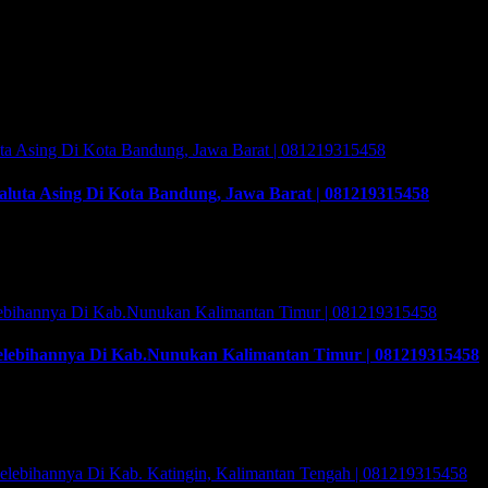
y changer sebagai
luta Asing Di Kota Bandung, Jawa Barat | 081219315458
 Asing Di Kota Bandung, Jawa Barat | 081219315458, Cara buka usah
 Valuta Asing (PVA) menurut peraturan Bank Indonesia dalam operasi
lebihannya Di Kab.Nunukan Kalimantan Timur | 081219315458
hannya Di Kab.Nunukan Kalimantan Timur | 081219315458. Trainin
n program Training & Workshop Kunci Sukses Membuka Bisnis Money
raining yang akan memberikan solusi tepat bagi …