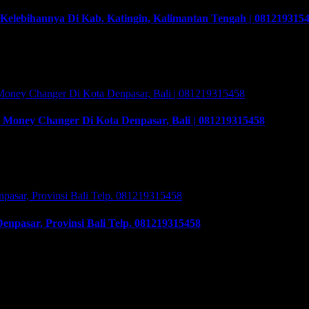
elebihannya Di Kab. Katingin, Kalimantan Tengah | 081219315
bihannya Di Kab. Katingin, Kalimantan Tengah | 081219315458. Tr
an program Training & Workshop Kunci Sukses Membuka Bisnis Mone
raining yang akan memberikan solusi tepat bagi …
Money Changer Di Kota Denpasar, Bali | 081219315458
ey Changer Di Kota Denpasar, Bali | 081219315458. Training & Wo
n program Training & Workshop Kunci Sukses Membuka Bisnis Money
raining yang akan memberikan solusi tepat bagi …
npasar, Provinsi Bali Telp. 081219315458
r, Provinsi Bali Telp. 081219315458. Cara syarat dan prosedur mengu
erkas harus dikirimkan. Usaha money changer atau Pedagang Valuta A