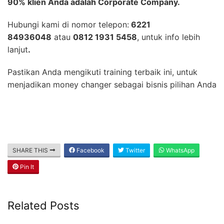
90% klien Anda adalah Corporate Company.
Hubungi kami di nomor telepon:
6221
84936048
atau
0812 1931 5458
, untuk info lebih
lanjut
.
Pastikan Anda mengikuti training terbaik ini, untuk
menjadikan money changer sebagai bisnis pilihan Anda
SHARE THIS
Facebook
Twitter
WhatsApp
Pin It
Related Posts