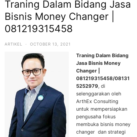
Traning Dalam Bidang Jasa
Bisnis Money Changer |
081219315458
ARTIKEL
·
OCTOBER 13, 2021
Traning Dalam Bidang
Jasa Bisnis Money
Changer |
081219315458
/08131
5252979
, di
selenggarakan oleh
ArthEx Consulting
untuk mempersiapkan
pengusaha fokus
membuka bisnis money
changer dan strategi