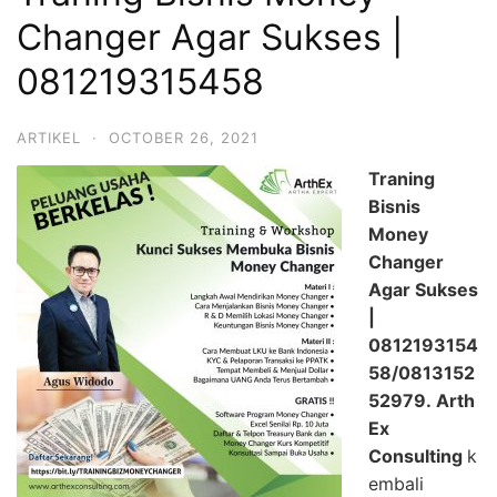
Changer Agar Sukses |
081219315458
ARTIKEL
·
OCTOBER 26, 2021
Traning
Bisnis
Money
Changer
Agar Sukses
|
0812193154
58
/0813152
52979.
Arth
Ex
Consulting
k
embali