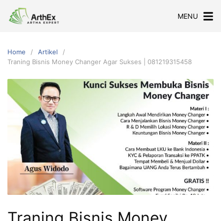
Skip
MENU
to
content
Home
Artikel
Traning Bisnis Money Changer Agar Sukses | 081219315458
Traning Bisnis Money