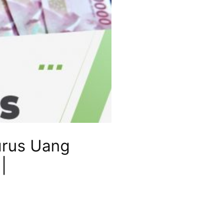
urus Uang
|