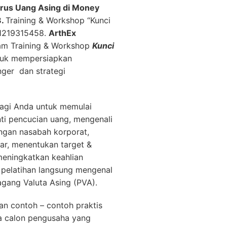
rus Uang Asing di Money
8.
Training & Workshop “Kunci
81219315458.
ArthEx
am Training & Workshop
Kunci
uk mempersiapkan
ger dan strategi
bagi Anda untuk memulai
ti pencucian uang, mengenali
ngan nasabah korporat,
ar, menentukan target &
eningkatkan keahlian
n pelatihan langsung mengenal
agang Valuta Asing (PVA).
n contoh – contoh praktis
ga calon pengusaha yang