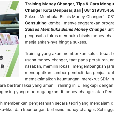
Training Money Changer, Tips & Cara Mengu
Changer Kota Denpasar,Bali | 08121931545
Sukses Membuka Bisnis Money Changer” | 0
Consulting
kembali menyelenggarakan progr
Sukses Membuka Bisnis Money Changer
unt
pengusaha fokus membuka bisnis money chan
menjalankan-nya hingga sukses.
Training yang akan memberikan solusi tepat 
usaha money changer, taat pada peraturan, an
nasabah, memilih lokasi, mengembangkan jari
mendapatkan sumber pembeli dan penjual dol
memaksimalkan keuntungan, merekrut SDM, m
ara bertransaksi yang aman. Training ini dilengkapi denga
a uang asing yang diperdagangkan di money changer atau Ped
h memberikan pengetahuan secara teori yang mendalam da
ika-liku, dan keuntungan berbisnis money changer. Sehing