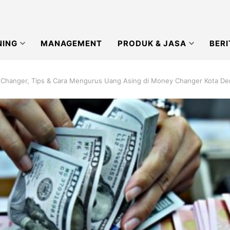
NING
MANAGEMENT
PRODUK & JASA
BERI
 Changer, Tips & Cara Mengurus Uang Asing di Money Changer Kota Den