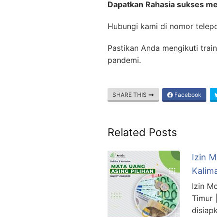
Dapatkan Rahasia sukses men
Hubungi kami di nomor telep
Pastikan Anda mengikuti train
pandemi.
SHARE THIS
Facebook
Related Posts
Izin 
Kalim
Izin M
Timur 
disiap