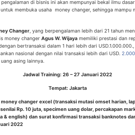
engalaman di bisnis ini akan mempunyai bekal ilmu dasar
at untuk membuka usaha money changer, sehingga mampu m
oney Changer
, yang berpengalaman lebih dari 21 tahun men
nis money changer
Agus W. Wijaya
memiliki prestasi dan rep
engan bertransaksi dalam 1 hari lebih dari USD.1.000.00
nkan nasional dengan nilai transaksi lebih dari USD.
2.000
uang asing lainnya.
Jadwal Training: 26 – 27 Januari 2022
Tempat: Jakarta
oney changer excel (transaksi mutasi omset harian, lapo
 senilai Rp. 10 juta, specimen uang dolar, percakapan mar
 & english) dan surat konfirmasi transaksi banknotes dan
nuari 2022