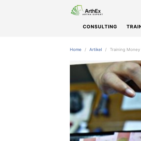
Skip
to
content
CONSULTING
TRAI
Home
Artikel
Training Money