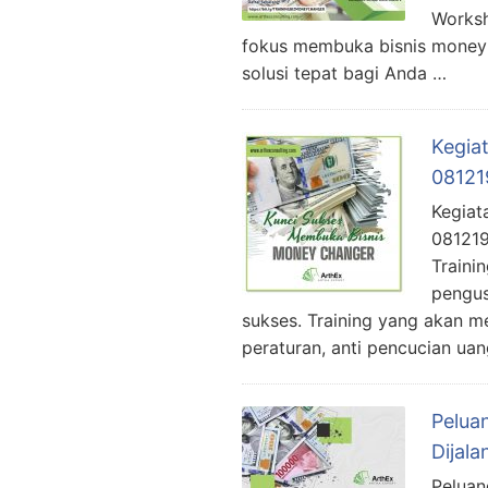
Worksh
fokus membuka bisnis money 
solusi tepat bagi Anda …
Kegiat
08121
Kegiat
081219
Traini
pengus
sukses. Training yang akan m
peraturan, anti pencucian uan
Pelua
Dijala
Peluan