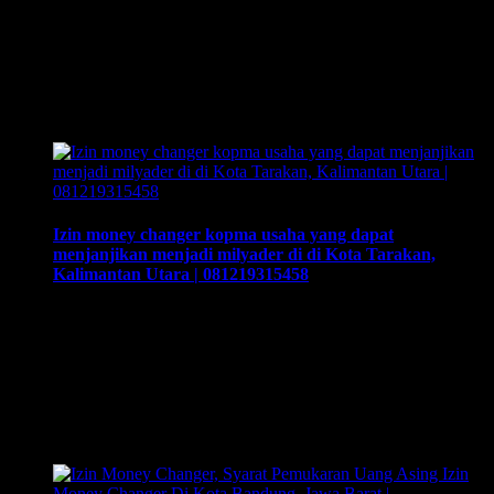
081219315458. Cara buka usaha money changer apa saja
dokumen yang harus disiapkan dan kemana berkas harus
dikirimkan. Usaha money changer atau Pedagang Valuta
Asing (PVA) menurut peraturan Bank Indonesia dalam
operasionalnya harus mendapatkan izin dari BI. Dan dapat
membuka …
Izin money changer kopma usaha yang dapat
menjanjikan menjadi milyader di di Kota Tarakan,
Kalimantan Utara | 081219315458
Izin money changer kopma usaha yang dapat menjanjikan
menjadi milyader di di Kota Tarakan, Kalimantan Utara |
081219315458. Cara buka usaha money changer apa saja
dokumen yang harus disiapkan dan kemana berkas harus
dikirimkan. Usaha money changer atau Pedagang Valuta
Asing (PVA) menurut peraturan Bank Indonesia dalam
operasionalnya harus mendapatkan izin dari BI. Dan dapat …