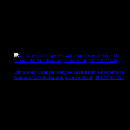
Money Changer Anda Di Kota Surabaya, Jawa Timur
Menjadi Sukses | 081219315458. Training & Workshop
“Kunci Sukses Membuka Bisnis Money Changer” |
081219315458. ArthEx Consulting kembali
menyelenggarakan program Training & Workshop Kunci
Sukses Membuka Bisnis Money Changer untuk
mempersiapkan pengusaha fokus membuka bisnis money
changer dan strategi menjalankan-nya hingga sukses.
Training yang …
Izin Money Changer, Pengelolahan Bisnis Tercepat Dan
Amanah Di Kota Bandung, Jawa Barat | 081219315458
Izin Money Changer, Pengelolahan Bisnis Tercepat Dan
Amanah Di Kota Bandung, Jawa Barat | 081219315458,
Cara buka usaha money changer apa saja dokumen yang
harus disiapkan dan kemana berkas harus dikirimkan. Usaha
money changer atau Pedagang Valuta Asing (PVA) menurut
peraturan Bank Indonesia dalam operasionalnya harus
mendapatkan izin dari BI. Dan dapat membuka cabang
dengan …