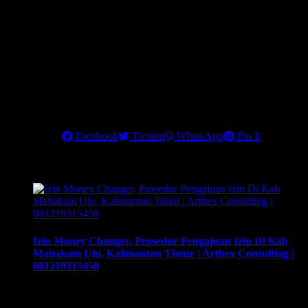
Desember 2021
Dapatkan Rahasia sukses menjalankan bisnis money changer
dengan profit maksimal dan terukur.
Hubungi kami di nomor telepon:
6221 84936048
atau
0831 1446
4082.
Pastikan Anda mengikuti training terbaik ini, untuk menjadikan
money changer sebagai bisnis terbaik di masa pandemi ini.
Share this
Facebook
Twitter
WhatsApp
Pin It
Related Posts
Izin Money Changer, Prosedur Pengajuan Izin Di Kab
Mahakam Ulu, Kalimantan Timur | Arthex Consulting |
081219315458
Izin Money Changer, Prosedur Pengajuan Izin Di Kab
Mahakam Ulu, Kalimantan Timur | Arthex Consulting |