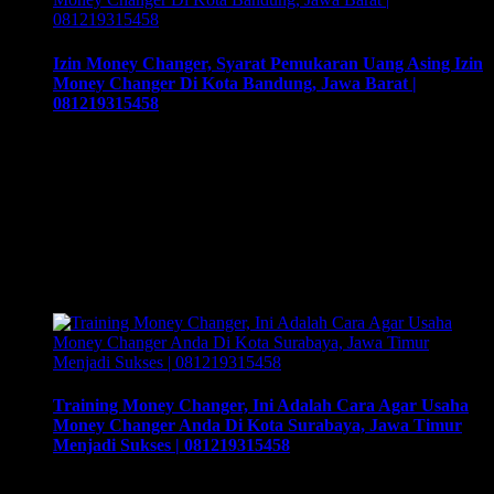
Izin Money Changer, Syarat Pemukaran Uang Asing Izin
Money Changer Di Kota Bandung, Jawa Barat |
081219315458
Izin Money Changer, Syarat Pemukaran Uang Asing Izin
Money Changer Di Kota Bandung, Jawa Barat |
081219315458, Cara buka usaha money changer apa saja
dokumen yang harus disiapkan dan kemana berkas harus
dikirimkan. Usaha money changer atau Pedagang Valuta
Asing (PVA) menurut peraturan Bank Indonesia dalam
operasionalnya harus mendapatkan izin dari BI. Dan dapat
membuka …
Training Money Changer, Ini Adalah Cara Agar Usaha
Money Changer Anda Di Kota Surabaya, Jawa Timur
Menjadi Sukses | 081219315458
Training Money Changer, Ini Adalah Cara Agar Usaha