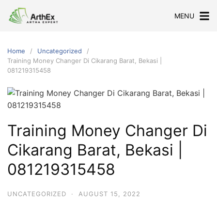
Skip
MENU
to
content
Home
Uncategorized
Training Money Changer Di Cikarang Barat, Bekasi |
081219315458
Training Money Changer Di
Cikarang Barat, Bekasi |
081219315458
UNCATEGORIZED
·
AUGUST 15, 2022