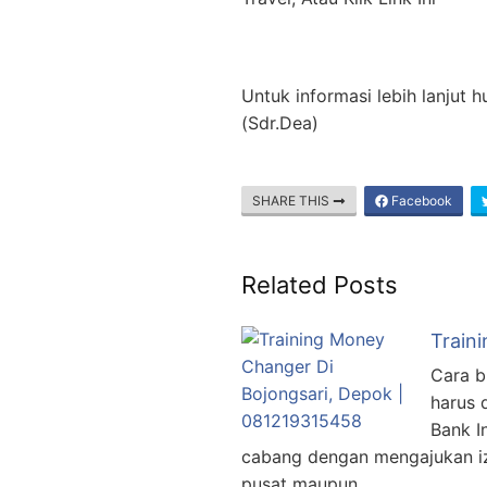
Untuk informasi lebih lanjut
(Sdr.Dea)
SHARE THIS
Facebook
Related Posts
Train
Cara b
harus 
Bank I
cabang dengan mengajukan izi
pusat maupun …