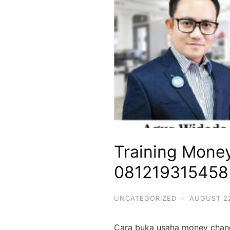
Training Mone
081219315458
UNCATEGORIZED
·
AUGUST 22
Cara buka usaha money chang