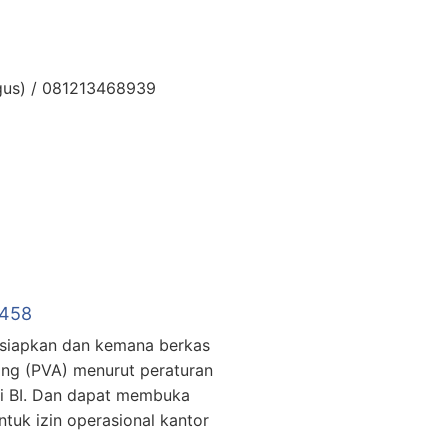
Agus) / 081213468939
5458
isiapkan dan kemana berkas
ing (PVA) menurut peraturan
ri BI. Dan dapat membuka
tuk izin operasional kantor