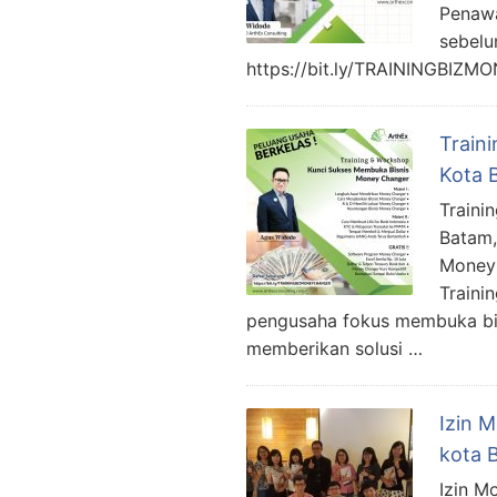
Penawa
sebel
https://bit.ly/TRAININGBIZ
Train
Kota 
Traini
Batam,
Money 
Traini
pengusaha fokus membuka bis
memberikan solusi …
Izin 
kota 
Izin M