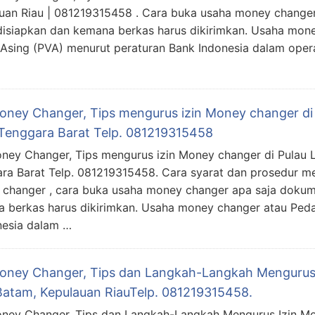
uan Riau | 081219315458 . Cara buka usaha money change
disiapkan dan kemana berkas harus dikirimkan. Usaha mo
 Asing (PVA) menurut peraturan Bank Indonesia dalam oper
Money Changer, Tips mengurus izin Money changer di
Tenggara Barat Telp. 081219315458
oney Changer, Tips mengurus izin Money changer di Pulau 
ra Barat Telp. 081219315458. Cara syarat dan prosedur men
changer , cara buka usaha money changer apa saja dokum
 berkas harus dikirimkan. Usaha money changer atau Peda
nesia dalam …
Money Changer, Tips dan Langkah-Langkah Mengurus
Batam, Kepulauan RiauTelp. 081219315458.
oney Changer, Tips dan Langkah-Langkah Mengurus Izin M