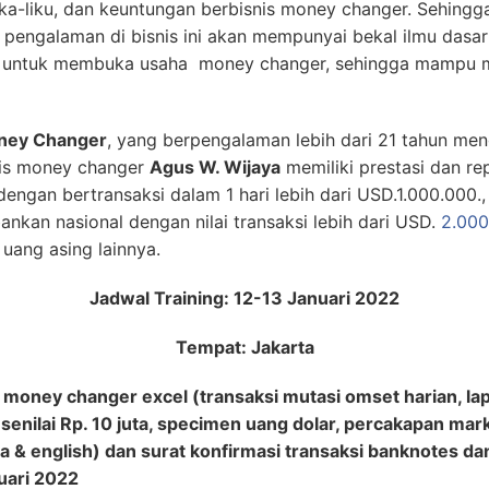
ika-liku, dan keuntungan berbisnis money changer. Sehing
engalaman di bisnis ini akan mempunyai bekal ilmu dasar
at untuk membuka usaha money changer, sehingga mampu m
oney Changer
, yang berpengalaman lebih dari 21 tahun men
nis money changer
Agus W. Wijaya
memiliki prestasi dan rep
engan bertransaksi dalam 1 hari lebih dari USD.1.000.00
nkan nasional dengan nilai transaksi lebih dari USD.
2.000
uang asing lainnya.
Jadwal Training: 12-13 Januari 2022
Tempat: Jakarta
oney changer excel (transaksi mutasi omset harian, lapo
 senilai Rp. 10 juta, specimen uang dolar, percakapan mar
 & english) dan surat konfirmasi transaksi banknotes dan
nuari 2022