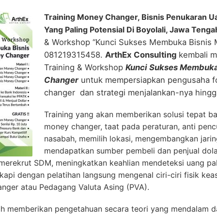
Training Money Changer, Bisnis Penukaran U
Yang Paling Potensial Di Boyolali, Jawa Tenga
& Workshop “Kunci Sukses Membuka Bisnis 
081219315458.
ArthEx Consulting
kembali 
Training & Workshop
Kunci Sukses Membuka
Changer
untuk mempersiapkan pengusaha f
changer dan strategi menjalankan-nya hingg
Training yang akan memberikan solusi tepat b
money changer, taat pada peraturan, anti penc
nasabah, memilih lokasi, mengembangkan jarin
mendapatkan sumber pembeli dan penjual dola
erekrut SDM, meningkatkan keahlian mendeteksi uang pals
gkapi dengan pelatihan langsung mengenal ciri-ciri fisik ke
nger atau Pedagang Valuta Asing (PVA).
h memberikan pengetahuan secara teori yang mendalam da