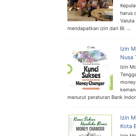
Kepula
harus 
Valuta
mendapatkan izin dari BI. …
Izin 
Nusa 
Izin M
Tengga
money 
kemana
menurut peraturan Bank Indo
Izin 
Kota 
Izin M