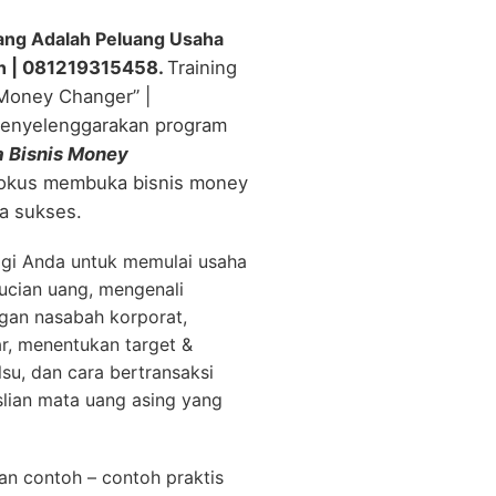
ang Adalah Peluang Usaha
h
| 081219315458.
Training
Money Changer” |
menyelenggarakan program
 Bisnis Money
okus membuka bisnis money
a sukses.
agi Anda untuk memulai usaha
ucian uang, mengenali
gan nasabah korporat,
r, menentukan target &
u, dan cara bertransaksi
aslian mata uang asing yang
n contoh – contoh praktis