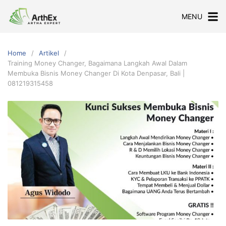
Skip
MENU
to
content
Home
Artikel
Training Money Changer, Bagaimana Langkah Awal Dalam
Membuka Bisnis Money Changer Di Kota Denpasar, Bali |
081219315458