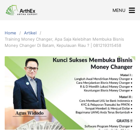
Skip
MENU
to
content
Home
Artikel
Training Money Changer, Apa Saja Kelebihan Membuka Bisnis
Money Changer Di Batam, Kepulauan Riau ? | 081219315458