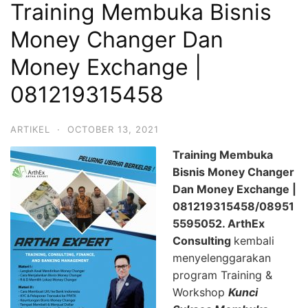
Training Membuka Bisnis
Money Changer Dan
Money Exchange |
081219315458
ARTIKEL
·
OCTOBER 13, 2021
Training Membuka
Bisnis Money Changer
Dan Money Exchange |
081219315458/08951
5595052.
ArthEx
Consulting
kembali
menyelenggarakan
program Training &
Workshop
Kunci