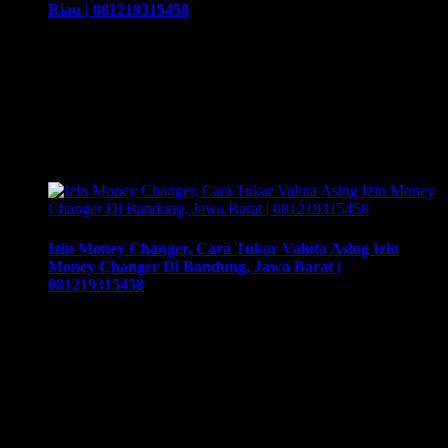
Riau | 081219315458
Izin Money Changer, Usaha yang menjanjikan dan cocok
untuk para generasi milenial di Kota Batam, Kepulauan Riau |
081219315458. Cara buka usaha money changer apa saja
dokumen yang harus disiapkan dan kemana berkas harus
dikirimkan. Usaha money changer atau Pedagang Valuta
Asing (PVA) menurut peraturan Bank Indonesia dalam
operasionalnya harus mendapatkan izin dari BI. Dan …
Izin Money Changer, Cara Tukar Valuta Asing Izin
Money Changer Di Bandung, Jawa Barat |
081219315458
Izin Money Changer, Cara Tukar Valuta Asing Izin Money
Changer Di Bandung, Jawa Barat | 081219315458, Cara
buka usaha money changer apa saja dokumen yang harus
disiapkan dan kemana berkas harus dikirimkan. Usaha money
changer atau Pedagang Valuta Asing (PVA) menurut
peraturan Bank Indonesia dalam operasionalnya harus
mendapatkan izin dari BI. Dan dapat membuka cabang …