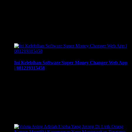
CHANGER, KUPVA DAN IZIN MONEY CHANGER,
bersama ArthEx Consulting Jakarta. Solusi tepat dan Cepat
memulai berbisnis jasa penukaran Uang kertas Asing (UKA)
di kota-kota besar di seluruh Indonesia. ArthEx Consulting
hadir membantu Anda untuk mewujudkan cita-cita menjadi
pengusaha money changer. Berpengalaman lebih dari 25
tahun memiliki usaha money changer, …
Ini Kelebihan Software Super Money Changer Web App
| 081219315458
Ini Kelebihan Software Super Money Changer Web App |
Arthex Consulting | 081219315458, Super Money Changer
Web App, ArthEx Consulting Kembali Menjual Software
Bisnis Money Changer / KUPVA BB, Super Money Changer
Web App, Software Money Changer Online, Software
Money Changer Web App. Tingkatkan Penjualan Anda
Dengan Desain Website Yg Menarik. Hubungi Kami
Sekarang! Your Businesses Will Be Exposed …