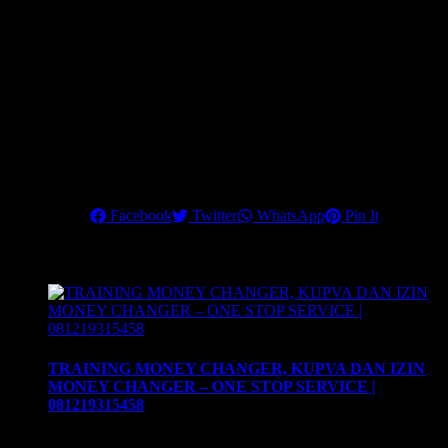
November 2021.
Dapatkan Rahasia strategi mengembangkan bisnis money
changer dengan penghasilan maksimal dan 90% klien Anda
adalah Corporate Company.
Hubungi kami di nomor telepon:
6221 84936048
atau
0812 1931
5458
, untuk info lebih lanjut
.
Pastikan Anda mengikuti training terbaik ini, untuk menjadikan
money changer sebagai
Share this
Facebook
Twitter
WhatsApp
Pin It
Related Posts
TRAINING MONEY CHANGER, KUPVA DAN IZIN
MONEY CHANGER – ONE STOP SERVICE |
081219315458
ONE STOP SERVICE – TRAINING MONEY