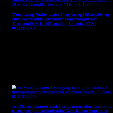
Valuta Asing Adalah Usaha Yang Jarang Di Lirik Orang
Namun Memiliki Keuntungan Yang Menggiurkan
Terutama Di Sirkuit Mandalika, Lombok, NTB |
081219315458
Valuta Asing Adalah Usaha Yang Jarang Di Lirik Orang
Namun Memiliki Keuntungan Yang Menggiurkan Terutama
Di Sirkuit Mandalika, Lombok, NTB | 081219315458.
Training & Workshop “Kunci Sukses Membuka Bisnis
Money Changer” | 081219315458. ArthEx
Consulting kembali menyelenggarakan program Training &
Workshop Kunci Sukses Membuka Bisnis Money
Changer untuk mempersiapkan pengusaha fokus membuka
bisnis money changer dan strategi menjalankan-nya hingga
sukses. …
Izin Money Changer, Usaha yang menjanjikan dan cocok
untuk para generasi milenial di Kota Batam, Kepulauan