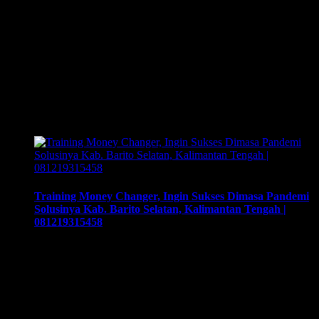
Training Money Changer, Apasaja Syarat Dalam Membuka
Bisnis Money Changer Di Kota Batam, Kepulauan Riau |
081219315458. Training & Workshop “Kunci Sukses
Membuka Bisnis Money Changer” | 081219315458. ArthEx
Consulting kembali menyelenggarakan program Training &
Workshop Kunci Sukses Membuka Bisnis Money
Changer untuk mempersiapkan pengusaha fokus membuka
bisnis money changer dan strategi menjalankan-nya hingga
sukses. Training yang akan memberikan solusi …
Training Money Changer, Ingin Sukses Dimasa Pandemi
Solusinya Kab. Barito Selatan, Kalimantan Tengah |
081219315458
Training Money Changer, Ingin Sukses Dimasa Pandemi
Solusinya Kab. Barito Selatan, Kalimantan Tengah |
081219315458. Training & Workshop “Kunci Sukses
Membuka Bisnis Money Changer” | 081219315458. ArthEx
Consulting kembali menyelenggarakan program Training &
Workshop Kunci Sukses Membuka Bisnis Money