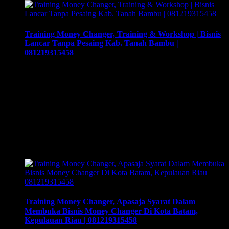
Training Money Changer, Training & Workshop | Bisnis
Lancar Tanpa Pesaing Kab. Tanah Bambu |
081219315458
Training Money Changer, Training & Workshop | Bisnis
Lancar Tanpa Pesaing Kab. Tanah Bambu |
081219315458. Training & Workshop “Kunci Sukses
Membuka Bisnis Money Changer” | 081219315458. ArthEx
Consulting kembali menyelenggarakan program Training &
Workshop Kunci Sukses Membuka Bisnis Money
Changer untuk mempersiapkan pengusaha fokus membuka
bisnis money changer dan strategi menjalankan-nya hingga
sukses. Training yang akan memberikan solusi tepat …
Training Money Changer, Apasaja Syarat Dalam
Membuka Bisnis Money Changer Di Kota Batam,
Kepulauan Riau | 081219315458