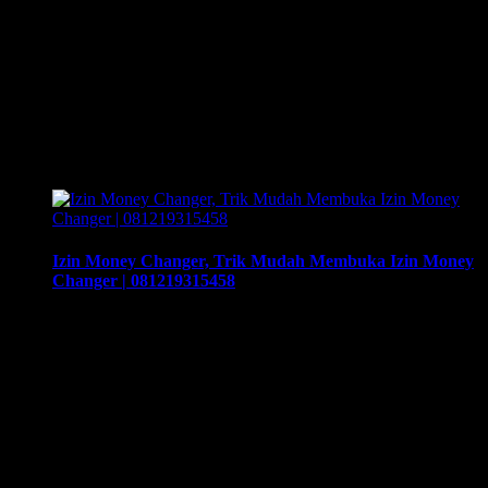
Menjual Software Money Changer Di Jamin Aman Dan
Terpercaya | 081219315458 Super Money Changer Web
App, ArthEx Consulting Kembali Menjual Software Bisnis
Money Changer / KUPVA BB, Super Money Changer Web
App, Software Money Changer Online, Software Money
Changer Web App. Tingkatkan Penjualan Anda Dengan
Desain Website Yg Menarik. Hubungi Kami Sekarang! Your
Businesses Will …
Izin Money Changer, Trik Mudah Membuka Izin Money
Changer | 081219315458
Izin Money Changer, Trik Mudah Membuka Izin Money
Changer | 081219315458, Cara buka usaha money changer
apa saja dokumen yang harus disiapkan dan kemana berkas
harus dikirimkan. Usaha money changer atau Pedagang
Valuta Asing (PVA) menurut peraturan Bank Indonesia dalam
operasionalnya harus mendapatkan izin dari BI. Dan dapat
membuka cabang dengan mengajukan izin pembukaan kantor
…