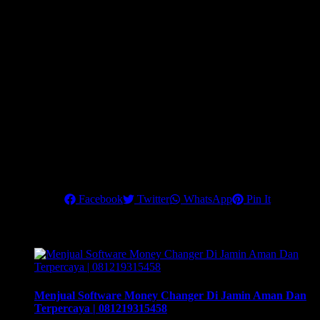
percakapan marketing, contoh surat penawaran (bahasa
indonesia & english) dan surat konfirmasi transaksi banknotes
dan Telegraphic Transfer (TT). *hanya ditraining 3 – 4
November 2021.
Dapatkan Rahasia strategi mengembangkan bisnis money
changer dengan penghasilan maksimal dan 90% klien Anda
adalah Corporate Company.
Hubungi kami di nomor telepon:
6221 84936048
atau
0812 1931
5458
, untuk info lebih lanjut
.
Pastikan Anda mengikuti training terbaik ini, untuk menjadikan
money changer sebagai
Share this
Facebook
Twitter
WhatsApp
Pin It
Related Posts
Menjual Software Money Changer Di Jamin Aman Dan
Terpercaya | 081219315458