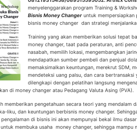
081219315458/089515595052.
ArthEx Cons
menyelenggarakan program Training & Works
Bisnis Money Changer
untuk mempersiapkan 
bisnis money changer dan strategi menjalanka
Training yang akan memberikan solusi tepat b
money changer, taat pada peraturan, anti penc
nasabah, memilih lokasi, mengembangkan jarin
mendapatkan sumber pembeli dan penjual dola
memaksimalkan keuntungan, merekrut SDM, me
mendeteksi uang palsu, dan cara bertransaksi y
dilengkapi dengan pelatihan langsung mengenal c
kan di money changer atau Pedagang Valuta Asing (PVA).
h memberikan pengetahuan secara teori yang mendalam da
ika-liku, dan keuntungan berbisnis money changer. Sehing
engalaman di bisnis ini akan mempunyai bekal ilmu dasar
at untuk membuka usaha money changer, sehingga mampu m