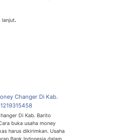
 lanjut
.
Money Changer Di Kab.
081219315458
hanger Di Kab. Barito
. Cara buka usaha money
as harus dikirimkan. Usaha
uran Bank Indonesia dalam