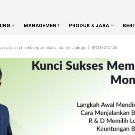
NING
MANAGEMENT
PRODUK & JASA
BERI
sukses dalam membangun bisnis money changer | 081219315458