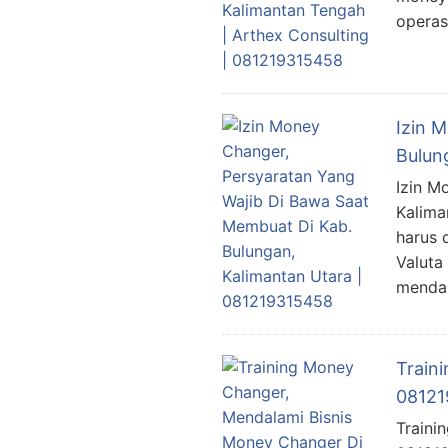
operas
Izin 
Bulun
Izin M
Kalima
harus 
Valuta
mendap
Train
08121
Traini