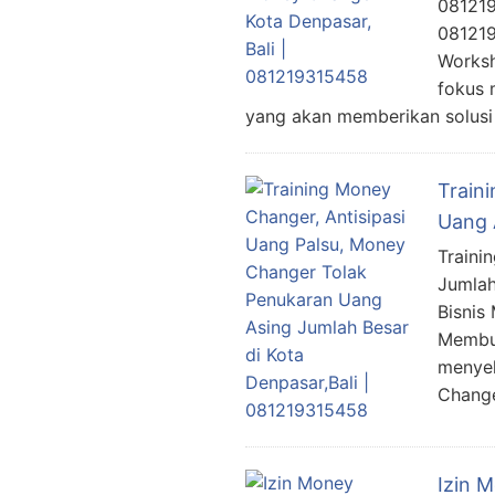
081219
081219
Worksh
fokus 
yang akan memberikan solusi
Train
Uang 
Traini
Jumlah
Bisnis
Membuk
menyel
Chang
Izin 