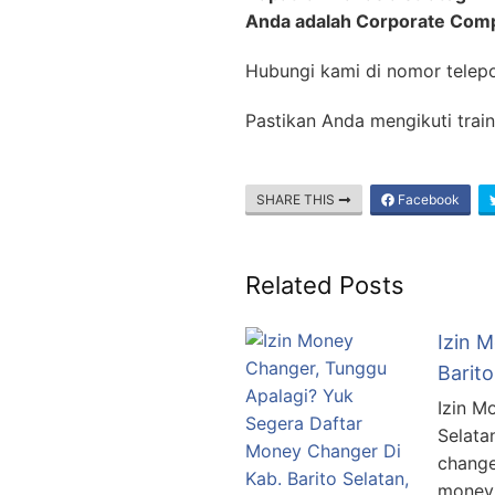
Anda adalah Corporate Com
Hubungi kami di nomor telep
Pastikan Anda mengikuti trai
SHARE THIS
Facebook
Related Posts
Izin 
Barit
Izin M
Selata
change
money 