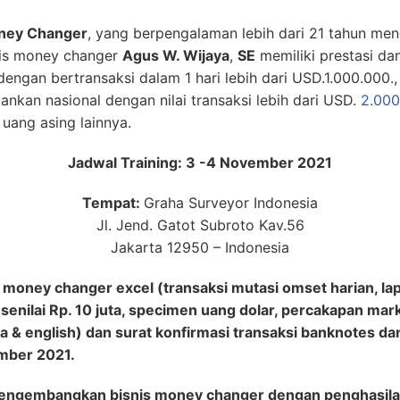
oney Changer
, yang berpengalaman lebih dari 21 tahun men
nis money changer
Agus W. Wijaya
,
SE
memiliki prestasi dan
engan bertransaksi dalam 1 hari lebih dari USD.1.000.00
nkan nasional dengan nilai transaksi lebih dari USD.
2.000
uang asing lainnya.
Jadwal Training: 3 -4 November 2021
Tempat:
Graha Surveyor Indonesia
Jl. Jend. Gatot Subroto Kav.56
Jakarta 12950 – Indonesia
oney changer excel (transaksi mutasi omset harian, lapo
 senilai Rp. 10 juta, specimen uang dolar, percakapan mar
 & english) dan surat konfirmasi transaksi banknotes dan
ember 2021.
mengembangkan bisnis money changer dengan penghasila