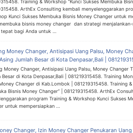
315458. Training & Workshop “Kunci Sukses Membuka Bisn
315458. ArthEx Consulting kembali menyelenggarakan pro
op Kunci Sukses Membuka Bisnis Money Changer untuk 
membuka bisnis money changer dan strategi menjalankan-n
 tepat bagi Anda untuk …
ing Money Changer, Antisipasi Uang Palsu, Money C
Asing Jumlah Besar di Kota Denpasar,Bali | 0812193
ng Money Changer, Antisipasi Uang Palsu, Money Changer 
 Besar di Kota Denpasar,Bali | 081219315458. Training Mon
 Money Changer di Kab.Lombok | 081219315458. Training &
a Bisnis Money Changer” | 081219315458. ArthEx Consult
enggarakan program Training & Workshop Kunci Sukses M
er untuk mempersiapkan …
Money Changer, Izin Money Changer Penukaran Uang A