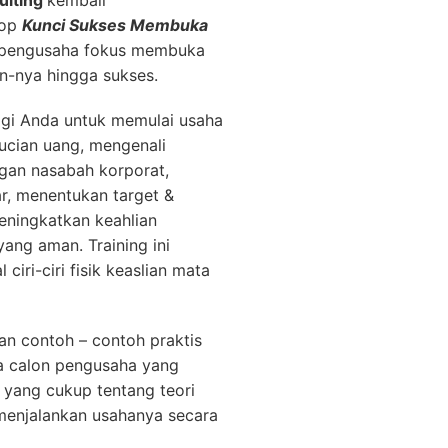
ulting
kembali
hop
Kunci Sukses Membuka
pengusaha fokus membuka
n-nya hingga sukses.
agi Anda untuk memulai usaha
ucian uang, mengenali
gan nasabah korporat,
r, menentukan target &
ningkatkan keahlian
ang aman. Training ini
iri-ciri fisik keaslian mata
n contoh – contoh praktis
ga calon pengusaha yang
 yang cukup tentang teori
enjalankan usahanya secara