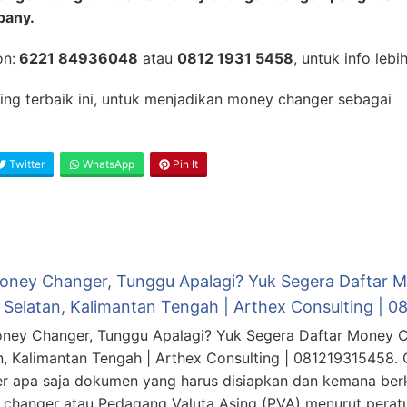
pany.
on:
6221 84936048
atau
0812 1931 5458
, untuk info lebih
ning terbaik ini, untuk menjadikan money changer sebagai
Twitter
WhatsApp
Pin It
Money Changer, Tunggu Apalagi? Yuk Segera Daftar 
o Selatan, Kalimantan Tengah | Arthex Consulting | 
oney Changer, Tunggu Apalagi? Yuk Segera Daftar Money C
n, Kalimantan Tengah | Arthex Consulting | 081219315458
r apa saja dokumen yang harus disiapkan dan kemana berk
changer atau Pedagang Valuta Asing (PVA) menurut perat