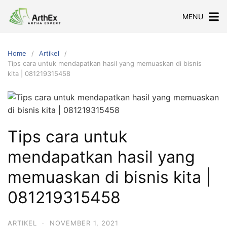
Skip
MENU
to
content
Home
Artikel
Tips cara untuk mendapatkan hasil yang memuaskan di bisnis
kita | 081219315458
Tips cara untuk
mendapatkan hasil yang
memuaskan di bisnis kita |
081219315458
ARTIKEL
·
NOVEMBER 1, 2021