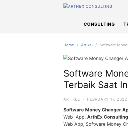
Skip
to
content
CONSULTING
T
Home
Artikel
Software Money
Software Mone
Terbaik Saat I
ARTIKEL
·
FEBRUARY 17, 2022
Software Money Changer Apps
Web App,
ArthEx Consulting
Web App, Software Money Ch