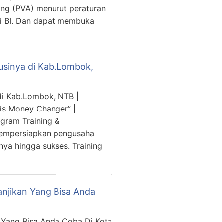
ing (PVA) menurut peraturan
ri BI. Dan dapat membuka
lusinya di Kab.Lombok,
 di Kab.Lombok, NTB |
is Money Changer” |
gram Training &
mempersiapkan pengusaha
ya hingga sukses. Training
anjikan Yang Bisa Anda
n Yang Bisa Anda Coba Di Kota