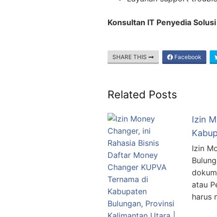
Konsultan IT Penyedia Solu
SHARE THIS
Facebook
Related Posts
Izin 
Kabup
Izin M
Bulung
dokume
atau P
harus 