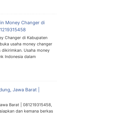
Izin Money Changer di
081219315458
ney Changer di Kabupaten
a buka usaha money changer
s dikirimkan. Usaha money
nk Indonesia dalam
dung, Jawa Barat |
Jawa Barat | 081219315458,
isiapkan dan kemana berkas