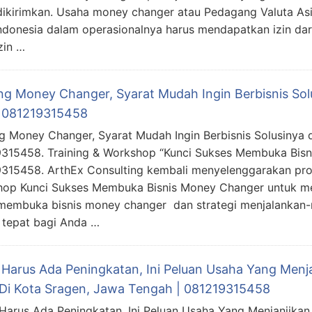
dikirimkan. Usaha money changer atau Pedagang Valuta As
ndonesia dalam operasionalnya harus mendapatkan izin da
zin …
ing Money Changer, Syarat Mudah Ingin Berbisnis So
 081219315458
ng Money Changer, Syarat Mudah Ingin Berbisnis Solusinya
315458. Training & Workshop “Kunci Sukses Membuka Bisn
315458. ArthEx Consulting kembali menyelenggarakan pro
op Kunci Sukses Membuka Bisnis Money Changer untuk 
membuka bisnis money changer dan strategi menjalankan-n
 tepat bagi Anda …
 Harus Ada Peningkatan, Ini Peluan Usaha Yang Menj
Di Kota Sragen, Jawa Tengah | 081219315458
Harus Ada Peningkatan, Ini Peluan Usaha Yang Menjanjika