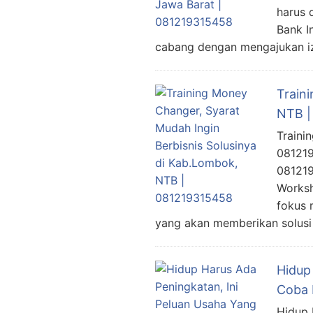
harus 
Bank I
cabang dengan mengajukan i
Train
NTB |
Traini
081219
081219
Worksh
fokus 
yang akan memberikan solusi
Hidup
Coba 
Hidup 