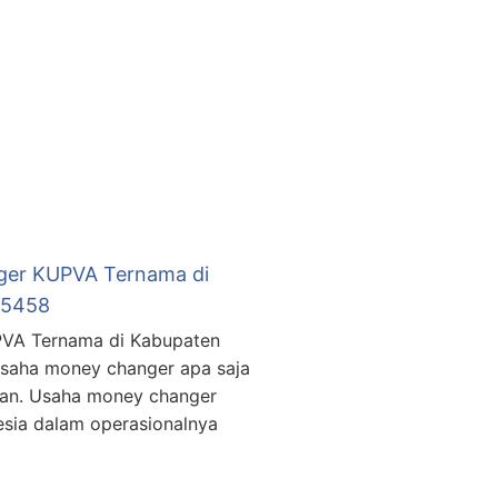
nger KUPVA Ternama di
15458
UPVA Ternama di Kabupaten
usaha money changer apa saja
kan. Usaha money changer
esia dalam operasionalnya