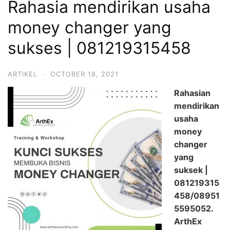
Rahasia mendirikan usaha
money changer yang
sukses | 081219315458
ARTIKEL
·
OCTOBER 18, 2021
Rahasian
mendirikan
usaha
money
changer
yang
suksek |
081219315
458/08951
5595052.
ArthEx