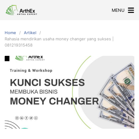
Skip
MENU
to
content
Home
Artikel
Rahasia mendirikan usaha money changer yang sukses |
081219315458