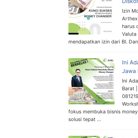
Disko
Izin M
Arthex
harus 
Valuta
mendapatkan izin dari BI. D
Ini A
Jawa 
Ini Ad
Barat 
081219
Worksh
fokus membuka bisnis money 
solusi tepat …