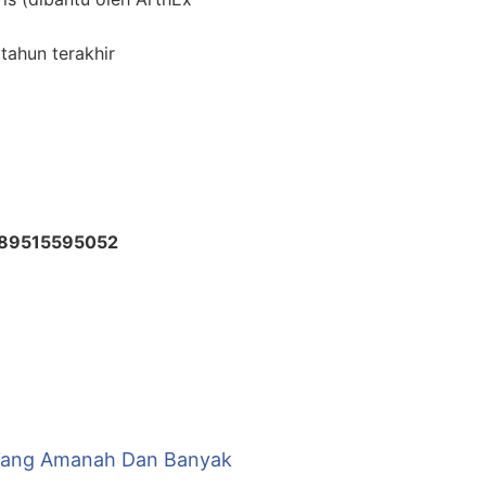
tahun terakhir
89515595052
r Yang Amanah Dan Banyak