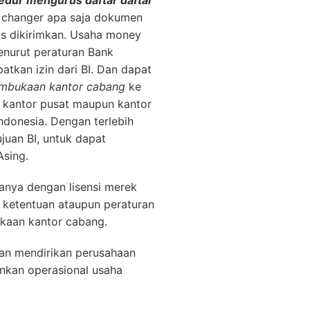
edur mengurus daftar daftar
 changer apa saja dokumen
us dikirimkan. Usaha money
enurut peraturan Bank
tkan izin dari BI. Dan dapat
embukaan kantor cabang
ke
al kantor pusat maupun kantor
ndonesia. Dengan terlebih
juan BI, untuk dapat
Asing.
anya dengan lisensi merek
ketentuan ataupun peraturan
kaan kantor cabang.
an mendirikan perusahaan
nkan operasional usaha