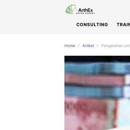
Skip
to
content
CONSULTING
TRAI
Home
Artikel
Pengarahan unt