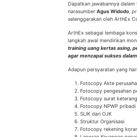
Dapatkan jawabannya dalam 
narasumber
Agus Widodo
,
pr
selenggarakan oleh ArthEx Co
ArthEx sebagai lembaga kons
langkah awal mendirikan mon
training uang kertas asing,
agar mencapai sukses dalam
Adapun persyaratan yang haru
Fotocopy Akte perusaha
Fotocopy pengesahan p
Fotocopy surat keterang
Fotocopy NPWP pribadi (
SLIK dari OJK
Struktur Organisasi
Fotocopy rekening kor
Laporan Keuangan perusa