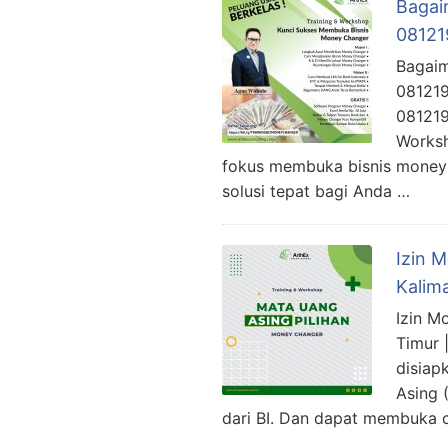
Bagai
08121
Bagaim
081219
081219
Worksh
fokus membuka bisnis money 
solusi tepat bagi Anda …
Izin 
Kalim
Izin M
Timur 
disiap
Asing 
dari BI. Dan dapat membuka