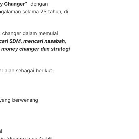
y Changer”
dengan
galaman selama 25 tahun, di
y changer dalam memulai
ncari SDM, mencari nasabah,
a money changer dan strategi
dalah sebagai berikut:
s yang berwenang
l
is (dibantu oleh ArthEx