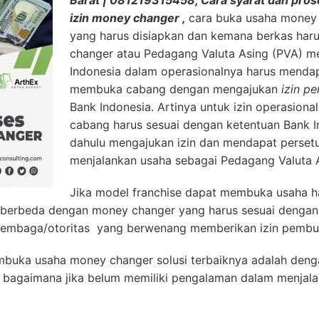
Barat | 081219315458, Cara syarat dan pros
izin money changer ,
cara buka usaha money
yang harus disiapkan dan kemana berkas har
changer atau Pedagang Valuta Asing (PVA) m
Indonesia dalam operasionalnya harus mendapa
membuka cabang dengan mengajukan
izin p
Bank Indonesia. Artinya untuk izin operasion
cabang harus sesuai dengan ketentuan Bank I
dahulu mengajukan izin dan mendapat persetu
menjalankan usaha sebagai Pedagang Valuta 
Jika model franchise dapat membuka usaha h
berbeda dengan money changer yang harus sesuai dengan 
 Lembaga/otoritas yang berwenang memberikan izin pembu
buka usaha money changer solusi terbaiknya adalah deng
 bagaimana jika belum memiliki pengalaman dalam menjala