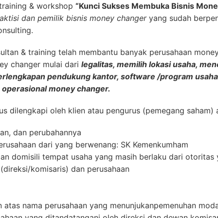
training & workshop
“Kunci Sukses Membuka Bisnis Mone
aktisi dan pemilik bisnis money changer
yang sudah berpen
nsulting.
ultan & training telah membantu banyak perusahaan mone
ey changer mulai dari
legalitas, memilih lokasi usaha, me
 perlengkapan pendukung kantor, software /program usah
 operasional money changer.
s dilengkapi oleh klien atau pengurus (pemegang saham) a
an, dan perubahannya
erusahaan dari yang berwenang: SK Kemenkumham
an domisili tempat usaha yang masih berlaku dari otorita
direksi/komisaris) dan perusahaan
an atas nama perusahaan yang menunjukanpemenuhan moda
haan yang ditandatangani oleh direksi dan dewan komisar