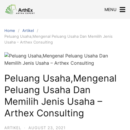
Skip
MENU
to
content
Home
Artikel
Peluang Usaha,Mengenal Peluang Usaha Dan Memilih Jenis
Usaha – Arthex Consulting
Peluang Usaha,Mengenal
Peluang Usaha Dan
Memilih Jenis Usaha –
Arthex Consulting
ARTIKEL
·
AUGUST 23, 2021