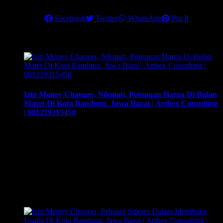
Salam sukses,
Share this
Facebook
Twitter
WhatsApp
Pin It
Related Posts
Izin Money Changer, Nikmati, Potongan Harga Di Bulan
Maret Di Kota Bandung, Jawa Barat | Arthex Consulting
| 081219315458
Izin Money Changer, Nikmati, Potongan Harga Di Bulan
Maret Di Kota Bandung, Jawa Barat | Arthex Consulting |
081219315458. Cara buka usaha money changer apa saja
dokumen yang harus disiapkan dan kemana berkas harus
dikirimkan. Usaha money changer atau Pedagang Valuta
Asing (PVA) menurut peraturan Bank Indonesia dalam
operasionalnya harus mendapatkan izin dari BI. Dan dapat
membuka cabang …