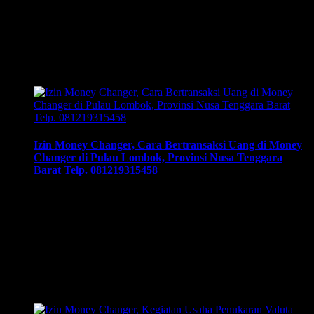
Mudah dengan Izin Money Ch . anger di Kota Batam,
Kepulauan Riau | 081219315458 . Cara buka usaha money
changer apa saja dokumen yang harus disiapkan dan kemana
berkas harus dikirimkan. Usaha money changer atau
Pedagang Valuta Asing (PVA) menurut peraturan Bank
Indonesia dalam operasionalnya harus mendapatkan …
Izin Money Changer, Cara Bertransaksi Uang di Money
Changer di Pulau Lombok, Provinsi Nusa Tenggara
Barat Telp. 081219315458
Izin Money Changer, Cara Bertransaksi Uang di Money
Changer di Pulau Lombok, Provinsi Nusa Tenggara Barat
Telp. 081219315458. Cara syarat dan prosedur mengurus
daftar daftar izin money changer, cara buka usaha money
changer apa saja dokumen yang harus disiapkan dan kemana
berkas harus dikirimkan. Usaha money changer atau
Pedagang Valuta Asing (PVA) menurut peraturan Bank
Indonesia …