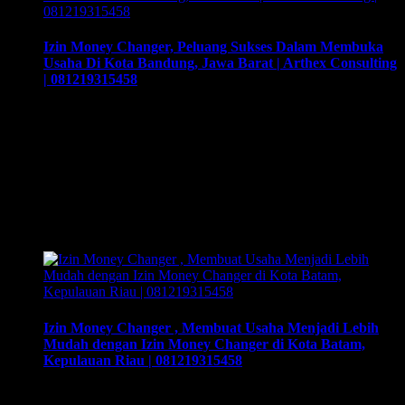
Izin Money Changer, Peluang Sukses Dalam Membuka
Usaha Di Kota Bandung, Jawa Barat | Arthex Consulting
| 081219315458
Izin Money Changer, Peluang Sukses Dalam Membuka
Usaha Di Kota Bandung, Jawa Barat | Arthex Consulting |
081219315458. Cara buka usaha money changer apa saja
dokumen yang harus disiapkan dan kemana berkas harus
dikirimkan. Usaha money changer atau Pedagang Valuta
Asing (PVA) menurut peraturan Bank Indonesia dalam
operasionalnya harus mendapatkan izin dari BI. Dan dapat
membuka cabang dengan …
Izin Money Changer , Membuat Usaha Menjadi Lebih
Mudah dengan Izin Money Changer di Kota Batam,
Kepulauan Riau | 081219315458
Izin Money Changer , Membuat Usaha Menjadi Lebih