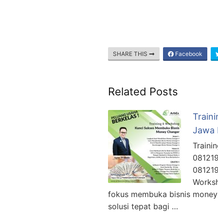
SHARE THIS
Facebook
Related Posts
Train
Jawa 
Traini
081219
081219
Worksh
fokus membuka bisnis money 
solusi tepat bagi …