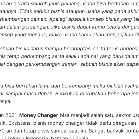
kan berarti seluruh jenis peluang usaha bisa bertahan lam
aannya. Tidak sedikit bisnis ataupun usaha yang pada akhir
 perkembangan zaman. Apalagi apabila konsep bisnis yang t
n dalam persaingan. Jika bisnis dapat kamu kelola dengan 
onsep yang menarik, maka usaha kamu akan menjanjikan d
ebuah bisnis harus mampu beradaptasi serta terus berinova
is tetap berkembang serta selalu ada hal yang baru dalam 
ai dengan perkembangan zaman, sebuah bisnis akan dapa
amu bisa bertahan lama dan berkembang maka pilihlah usah
ar sampai masa depan. Berikut ini merupakan beberapa jen
nnya.
un 2021,
Money Changer
bisa menjadi salah satu sektor us
. Eksistensi bisnis money changer tidak perlu diragukan la
70 an dan tetap eksis sampai saat ini. Sangat banyak conto
 di seluruh Indonesia, bahkan di dunia.