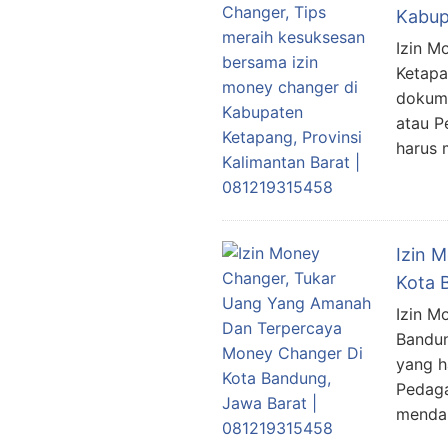
Kabup
Izin M
Ketapa
dokume
atau P
harus 
Izin 
Kota 
Izin M
Bandun
yang h
Pedaga
mendap