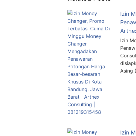
Izin 
Penaw
Arthe
Izin M
Penawa
Consul
disiap
Asing 
Izin 