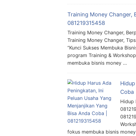
Training Money Changer, B
081219315458
Training Money Changer, Berp
Training Money Changer, Tip
“Kunci Sukses Membuka Bisni
program Training & Worksho
membuka bisnis money …
Hidup
Coba 
Hidup 
081219
081219
Worksh
fokus membuka bisnis money 