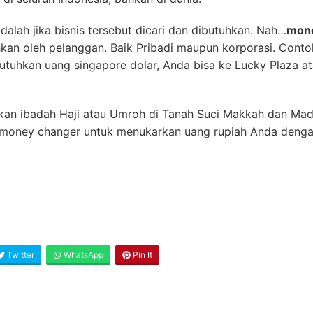
dalah jika bisnis tersebut dicari dan dibutuhkan. Nah…
mone
hkan oleh pelanggan. Baik Pribadi maupun korporasi. Conto
tuhkan uang singapore dolar, Anda bisa ke Lucky Plaza ata
an ibadah Haji atau Umroh di Tanah Suci Makkah dan Madi
oney changer untuk menukarkan uang rupiah Anda dengan 
Twitter
WhatsApp
Pin It