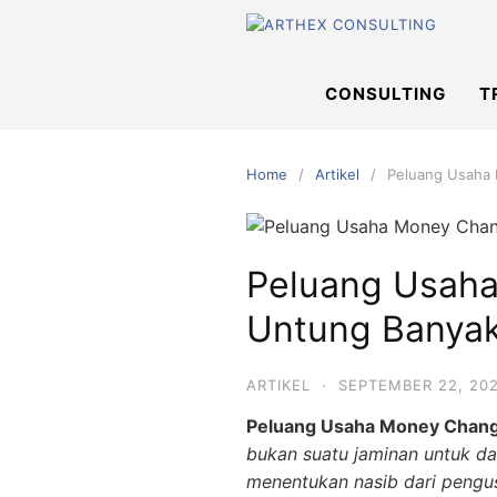
Skip
to
content
CONSULTING
T
Home
Artikel
Peluang Usaha 
Peluang Usaha
Untung Banyak
ARTIKEL
·
SEPTEMBER 22, 20
Peluang Usaha Money Change
bukan suatu jaminan untuk da
menentukan nasib dari pengus