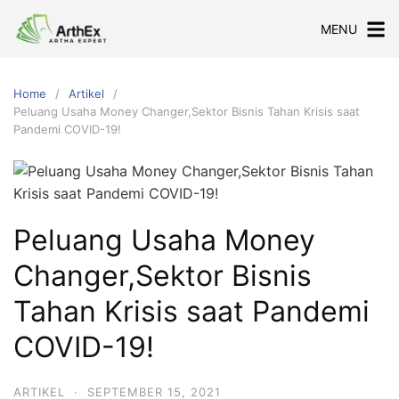
Skip
MENU
to
content
Home
Artikel
Peluang Usaha Money Changer,Sektor Bisnis Tahan Krisis saat
Pandemi COVID-19!
Peluang Usaha Money
Changer,Sektor Bisnis
Tahan Krisis saat Pandemi
COVID-19!
ARTIKEL
·
SEPTEMBER 15, 2021