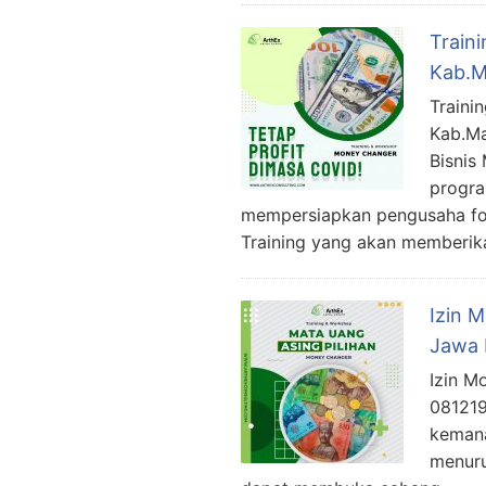
Train
Kab.M
Traini
Kab.Ma
Bisnis
progra
mempersiapkan pengusaha fok
Training yang akan memberika
Izin 
Jawa 
Izin M
081219
kemana
menuru