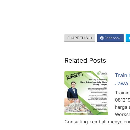
SHARE THIS
Facebook
Related Posts
Train
Jawa 
Traini
081219
harga 
Worksh
Consulting kembali menyelen