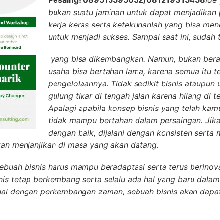
Pesaing! 089515595052/081219315458
Id
e 
bukan suatu jaminan untuk dapat menjadikan 
kerja keras
serta ketekunanlah yang bisa men
untuk menjadi sukses. Sampai saat ini, sudah 
yang bisa dikembangkan. Namun, bukan berart
usaha bisa bertahan lama, karena semua itu t
pengelolaannya. Tidak sedikit bisnis ataupun
gulung tikar di tengah jalan karena hilang di
Apalagi apabila konsep bisnis yang telah kam
tidak mampu bertahan dalam persaingan. Jika
dengan baik, dijalani dengan konsisten sert
an menjanjikan di masa yang akan datang.
ebuah bisnis harus mampu beradaptasi serta terus berinova
is tetap berkembang serta selalu ada hal yang baru dalam 
ai dengan perkembangan zaman, sebuah bisnis akan dapa