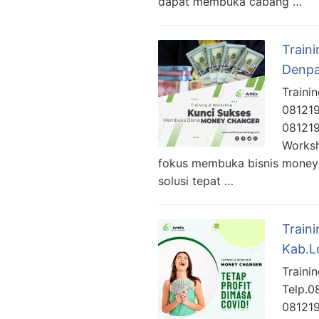
dapat membuka cabang …
Train
Denpa
Traini
081219
081219
Worksh
fokus membuka bisnis money 
solusi tepat …
Train
Kab.L
Traini
Telp.0
081219