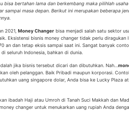
amu bisa bertahan lama dan berkembang maka pilihlah usah
ar sampai masa depan. Berikut ini merupakan beberapa jen
nnya.
un 2021,
Money Changer
bisa menjadi salah satu sektor us
. Eksistensi bisnis money changer tidak perlu diragukan la
70 an dan tetap eksis sampai saat ini. Sangat banyak conto
 di seluruh Indonesia, bahkan di dunia.
dalah jika bisnis tersebut dicari dan dibutuhkan. Nah…
mone
hkan oleh pelanggan. Baik Pribadi maupun korporasi. Conto
tuhkan uang singapore dolar, Anda bisa ke Lucky Plaza ata
an ibadah Haji atau Umroh di Tanah Suci Makkah dan Madi
oney changer untuk menukarkan uang rupiah Anda dengan 