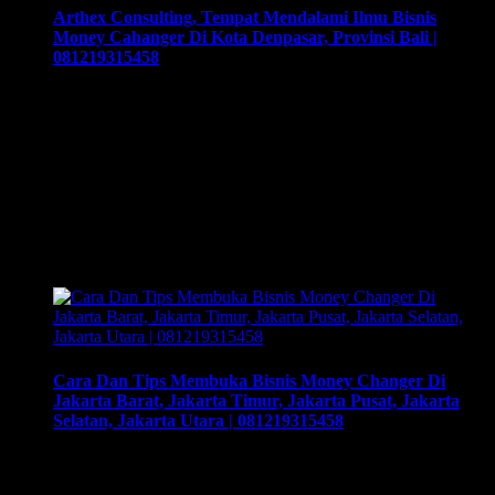
Arthex Consulting, Tempat Mendalami Ilmu Bisnis
Money Cahanger Di Kota Denpasar, Provinsi Bali |
081219315458
Arthex Consulting, Tempat Mendalami Ilmu Bisnis Money
Cahanger Di Kota Denpasar, Provinsi Bali | 081219315458.
Training & Workshop “Kunci Sukses Membuka Bisnis
Money Changer” | 081219315458. ArthEx
Consulting kembali menyelenggarakan program Training &
Workshop Kunci Sukses Membuka Bisnis Money
Changer untuk mempersiapkan pengusaha fokus membuka
bisnis money changer dan strategi menjalankan-nya hingga
sukses. Training yang akan memberikan solusi tepat bagi …
Cara Dan Tips Membuka Bisnis Money Changer Di
Jakarta Barat, Jakarta Timur, Jakarta Pusat, Jakarta
Selatan, Jakarta Utara | 081219315458
Cara Dan Tips Membuka Bisnis Money Changer Di Jakarta
Barat, Jakarta Timur, Jakarta Pusat, Jakarta Selatan, Jakarta