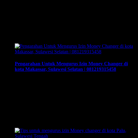
Utara | 081219315458. Training & Workshop “Kunci Sukses
Membuka Bisnis Money Changer” | 081219315458. ArthEx
Consulting kembali menyelenggarakan program Training &
Workshop Kunci Sukses Membuka Bisnis Money
Changer untuk mempersiapkan pengusaha fokus membuka
bisnis money changer dan strategi menjalankan-nya hingga
sukses. Training …
Pengarahan Untuk Mengurus Izin Money Changer di
kota Makassar, Sulawesi Selatan | 081219315458
Pengarahan Untuk Mengurus Izin Money Changer di kota
Makassar, Sulawesi Selatan | 081219315458, Cara syarat dan
prosedur mengurus daftar daftar izin money changer , cara
buka usaha money changer apa saja dokumen yang harus
disiapkan dan kemana berkas harus dikirimkan. Usaha money
changer atau Pedagang Valuta Asing (PVA) menurut
peraturan Bank Indonesia dalam operasionalnya harus
mendapatkan …