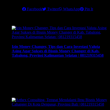
Salam sukses,
Share this
Facebook
Twitter
WhatsApp
Pin It
Related Posts
Izin Money Changer, Tips dan Cara Investasi Valuta
Asing Agar Sukses di Bisnis Money Changer di Kab.
Tabalong, Provinsi Kalimantan Selatan | 081219315458
Izin Money Changer, Tips dan Cara Investasi Valuta Asing
Agar Sukses di Bisnis Money Changer di Kab. Tabalong,
Provinsi Kalimantan Selatan | 081219315458. Cara buka
usaha money changer apa saja dokumen yang harus disiapkan
dan kemana berkas harus dikirimkan. Usaha money changer
atau Pedagang Valuta Asing (PVA) menurut peraturan Bank
Indonesia dalam operasionalnya harus mendapatkan …