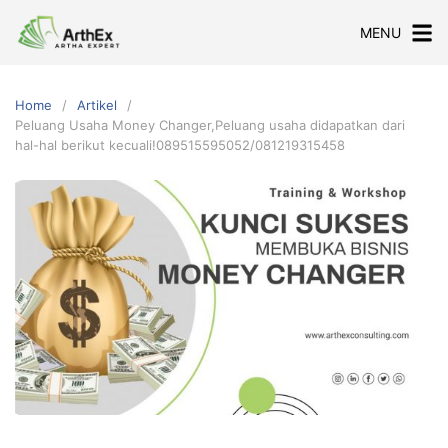
Skip
MENU
to
content
Home
Artikel
Peluang Usaha Money Changer,Peluang usaha didapatkan dari
hal-hal berikut kecuali!089515595052/081219315458