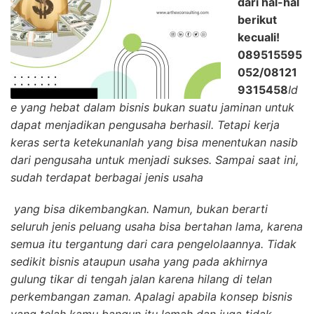
dari hal-hal
berikut
kecuali!
089515595
052/08121
9315458
Id
e yang hebat dalam bisnis bukan suatu jaminan untuk
dapat menjadikan pengusaha berhasil. Tetapi kerja
keras
serta ketekunanlah yang bisa menentukan nasib
dari pengusaha untuk menjadi sukses. Sampai saat ini,
sudah terdapat berbagai jenis usaha
yang bisa dikembangkan. Namun, bukan berarti
seluruh jenis peluang usaha bisa bertahan lama, karena
semua itu tergantung dari cara pengelolaannya. Tidak
sedikit bisnis ataupun usaha yang pada akhirnya
gulung tikar di tengah jalan karena hilang di telan
perkembangan zaman. Apalagi apabila konsep bisnis
yang telah kamu bangun itu lemah dan juga tidak