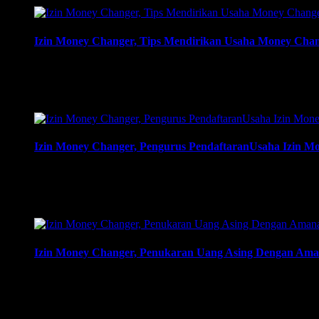
Izin Money Changer, Tips Mendirikan Usaha Money Chan
Izin Money Changer, Tips Mendirikan Usaha Money Changer D
harus dikirimkan. Usaha money changer atau Pedagang Valuta
…
Izin Money Changer, Pengurus PendaftaranUsaha Izin M
Izin Money Changer, Pengurus PendaftaranUsaha Izin Money 
harus dikirimkan. Usaha money changer atau Pedagang Valuta
mengajukan izin pembukaan …
Izin Money Changer, Penukaran Uang Asing Dengan Aman
Izin Money Changer, Penukaran Uang Asing Dengan Amanah Di
dan kemana berkas harus dikirimkan. Usaha money changer ata
membuka cabang …