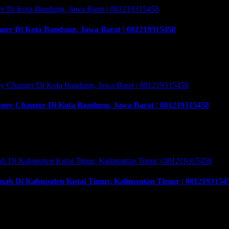
ger Di Kota Bandung, Jawa Barat | 081219315458
i Kota Bandung, Jawa Barat | 081219315458, Cara buka usaha money
 Asing (PVA) menurut peraturan Bank Indonesia dalam operasionalnya
oney Changer Di Kota Bandung, Jawa Barat | 081219315458
Changer Di Kota Bandung, Jawa Barat | 081219315458, Cara buka usa
 Asing (PVA) menurut peraturan Bank Indonesia dalam operasionalnya
ah Di Kabupaten Kutai Timur, Kalimantan Timur | 0812193154
 Kabupaten Kutai Timur, Kalimantan Timur | 081219315458. Cara bu
u Pedagang Valuta Asing (PVA) menurut peraturan Bank Indonesia dal