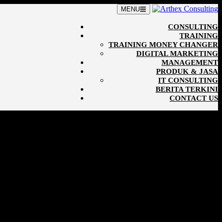
MENU
CONSULTING
TRAINING
TRAINING MONEY CHANGER
DIGITAL MARKETING
MANAGEMENT
PRODUK & JASA
IT CONSULTING
BERITA TERKINI
CONTACT US
aha!
jaminan untuk dapat menjadikan pengusaha berhasil. Tetapi kerja