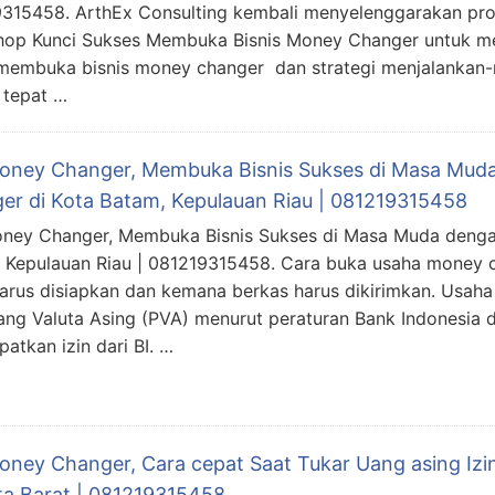
315458. ArthEx Consulting kembali menyelenggarakan pro
op Kunci Sukses Membuka Bisnis Money Changer untuk 
membuka bisnis money changer dan strategi menjalankan-n
 tepat …
Money Changer, Membuka Bisnis Sukses di Masa Mud
er di Kota Batam, Kepulauan Riau | 081219315458
oney Changer, Membuka Bisnis Sukses di Masa Muda denga
 Kepulauan Riau | 081219315458. Cara buka usaha money 
arus disiapkan dan kemana berkas harus dikirimkan. Usah
ng Valuta Asing (PVA) menurut peraturan Bank Indonesia 
atkan izin dari BI. …
Money Changer, Cara cepat Saat Tukar Uang asing Iz
ta Barat | 081219315458