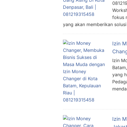
081219
Worksh
fokus 
yang akan memberikan solusi
Izin 
Chang
Izin M
Batam,
yang h
Pedaga
mendap
Izin 
Jakar