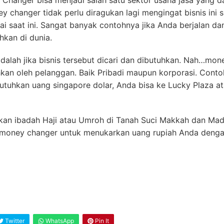
 Changer bisa menjadi salah satu sektor usaha jasa yang
ey changer tidak perlu diragukan lagi mengingat bisnis ini 
i saat ini. Sangat banyak contohnya jika Anda berjalan dan
hkan di dunia.
dalah jika bisnis tersebut dicari dan dibutuhkan. Nah…mon
hkan oleh pelanggan. Baik Pribadi maupun korporasi. Conto
tuhkan uang singapore dolar, Anda bisa ke Lucky Plaza ata
an ibadah Haji atau Umroh di Tanah Suci Makkah dan Madi
oney changer untuk menukarkan uang rupiah Anda dengan 
Twitter
WhatsApp
Pin It