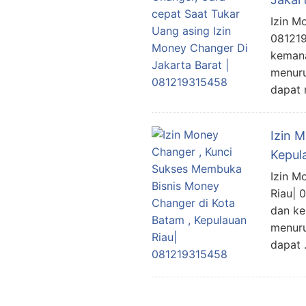
Izin M
081219
kemana
menuru
dapat
Izin 
Kepul
Izin M
Riau| 
dan ke
menuru
dapat