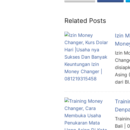
Related Posts
Izin 
Money
Izin M
Change
disiap
Asing 
dari B
Train
Denpa
Traini
Bali |