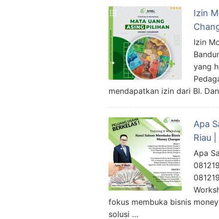
Izin 
Chang
Izin M
Bandun
yang h
Pedaga
mendapatkan izin dari BI. Da
Apa S
Riau 
Apa Sa
081219
081219
Worksh
fokus membuka bisnis money 
solusi …