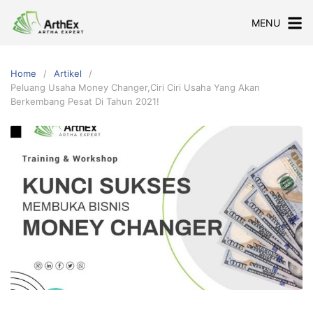
Skip
MENU
to
content
Home
Artikel
Peluang Usaha Money Changer,Ciri Ciri Usaha Yang Akan
Berkembang Pesat Di Tahun 2021!