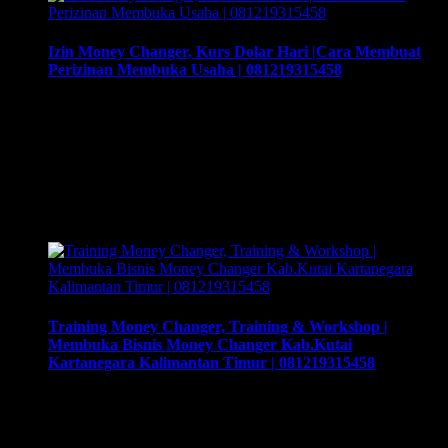
Izin Money Changer, Kurs Dolar Hari |Cara Membuat
Perizinan Membuka Usaha | 081219315458
Izin Money Changer, Kurs Dolar Hari |Cara Membuat
Perizinan Membuka Usaha | 081219315458, Cara buka usaha
money changer apa saja dokumen yang harus disiapkan dan
kemana berkas harus dikirimkan. Usaha money changer atau
Pedagang Valuta Asing (PVA) menurut peraturan Bank
Indonesia dalam operasionalnya harus mendapatkan izin dari
BI. Dan dapat membuka cabang dengan mengajukan izin …
Training Money Changer, Training & Workshop |
Membuka Bisnis Money Changer Kab.Kutai
Kartanegara Kalimantan Timur | 081219315458
Training Money Changer, Training & Workshop | Membuka
Bisnis Money Changer Kab.Kutai Kartanegara Kalimantan
Timur | 081219315458. Training & Workshop “Kunci Sukses