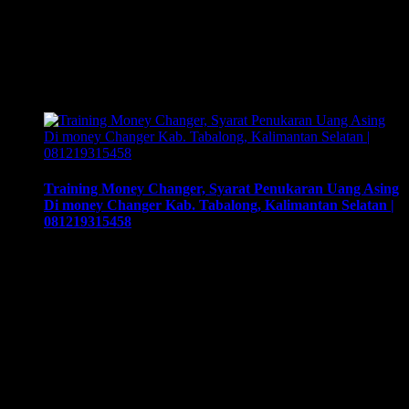
Membuka Bisnis Money Changer” | 081219315458. ArthEx
Consulting kembali menyelenggarakan program Training &
Workshop Kunci Sukses Membuka Bisnis Money
Changer untuk mempersiapkan pengusaha fokus membuka
bisnis money changer dan strategi menjalankan-nya hingga
sukses. Training yang akan memberikan …
Training Money Changer, Syarat Penukaran Uang Asing
Di money Changer Kab. Tabalong, Kalimantan Selatan |
081219315458
Training Money Changer, Syarat Penukaran Uang Asing Di
money Changer Kab. Tabalong, Kalimantan Selatan |
081219315458. Training & Workshop “Kunci Sukses
Membuka Bisnis Money Changer” | 081219315458. ArthEx
Consulting kembali menyelenggarakan program Training &
Workshop Kunci Sukses Membuka Bisnis Money
Changer untuk mempersiapkan pengusaha fokus membuka
bisnis money changer dan strategi menjalankan-nya hingga
sukses. Training yang akan memberikan solusi …