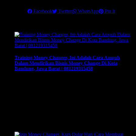
Salam sukses,
Share this
Facebook
Twitter
WhatsApp
Pin It
Related Posts
Training Money Changer, Ini Adalah Cara Ampuh
Dalam Mendirikan Bisnis Money Change Di Kota
Bandung, Jawa Barat | 081219315458
Training Money Changer, Ini Adalah Cara Ampuh Dalam
Mendirikan Bisnis Money Change Di Kota Bandung, Jawa
Barat | 081219315458. Ayo daftar secepatnya, dan dapatkan
Penawaran Spesial berupa potongan harga senlai Rp.
500.000, bagi yang mendaftar Training sebelum tanggal 9
Maret. Training & Workshop “Kunci Sukses Membuka Bisnis
Money Changer” | 081219315458. ArthEx
Consulting kembali menyelenggarakan program Training &
…