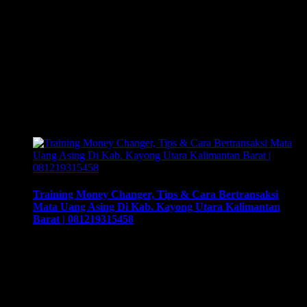
Training Money Changer, Dapatkan Potongan Harga Dimasa
Pandemi Kab. Sanggau | Arthex Consulting | 081219315458.
Training & Workshop “Kunci Sukses Membuka Bisnis
Money Changer” | 081219315458. ArthEx
Consulting kembali menyelenggarakan program Training &
Workshop Kunci Sukses Membuka Bisnis Money
Changer untuk mempersiapkan pengusaha fokus membuka
bisnis money changer dan strategi menjalankan-nya hingga
sukses. Training yang akan memberikan solusi tepat …
Training Money Changer, Tips & Cara Bertransaksi
Mata Uang Asing Di Kab. Kayong Utara Kalimantan
Barat | 081219315458
Training Money Changer, Tips & Cara Bertransaksi Mata
Uang Asing Di Kab. Kayong Utara Kalimantan Barat |
081219315458. Training & Workshop “Kunci Sukses
Membuka Bisnis Money Changer” | 081219315458. ArthEx
Consulting kembali menyelenggarakan program Training &