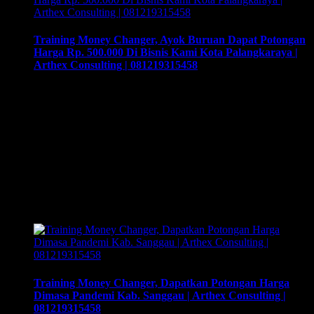
Training Money Changer, Ayok Buruan Dapat Potongan
Harga Rp. 500.000 Di Bisnis Kami Kota Palangkaraya |
Arthex Consulting | 081219315458
Training Money Changer, Ayok Buruan Dapat Potongan
Harga Rp. 500.000 Di Bisnis Kami Kota Palangkaraya |
Arthex Consulting | 081219315458. Training & Workshop
“Kunci Sukses Membuka Bisnis Money Changer” |
081219315458. ArthEx Consulting kembali
menyelenggarakan program Training & Workshop Kunci
Sukses Membuka Bisnis Money Changer untuk
mempersiapkan pengusaha fokus membuka bisnis money
changer dan strategi menjalankan-nya hingga sukses.
Training …
Training Money Changer, Dapatkan Potongan Harga
Dimasa Pandemi Kab. Sanggau | Arthex Consulting |
081219315458