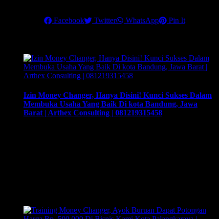
Salam sukses,
Share this
Facebook
Twitter
WhatsApp
Pin It
Related Posts
Izin Money Changer, Hanya Disini! Kunci Sukses Dalam
Membuka Usaha Yang Baik Di kota Bandung, Jawa
Barat | Arthex Consulting | 081219315458
Izin Money Changer, Hanya Disini! Kunci Sukses Dalam
Membuka Usaha Yang Baik Di kota Bandung, Jawa Barat |
Arthex Consulting | 081219315458. Cara buka usaha money
changer apa saja dokumen yang harus disiapkan dan kemana
berkas harus dikirimkan. Usaha money changer atau
Pedagang Valuta Asing (PVA) menurut peraturan Bank
Indonesia dalam operasionalnya harus mendapatkan izin dari
BI. Dan …