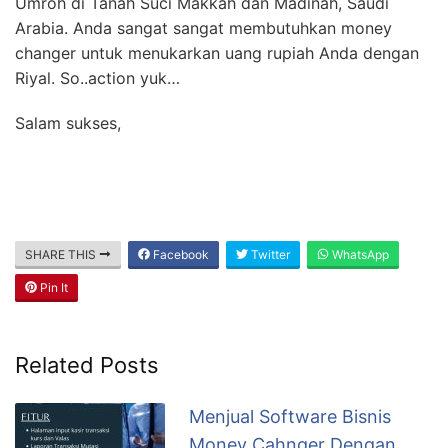
Umroh di Tanah Suci Makkah dan Madinah, Saudi
Arabia. Anda sangat sangat membutuhkan money
changer untuk menukarkan uang rupiah Anda dengan
Riyal. So..action yuk…
Salam sukses,
SHARE THIS
Facebook
Twitter
WhatsApp
Pin It
Related Posts
Menjual Software Bisnis
Money Cahnger Dengan