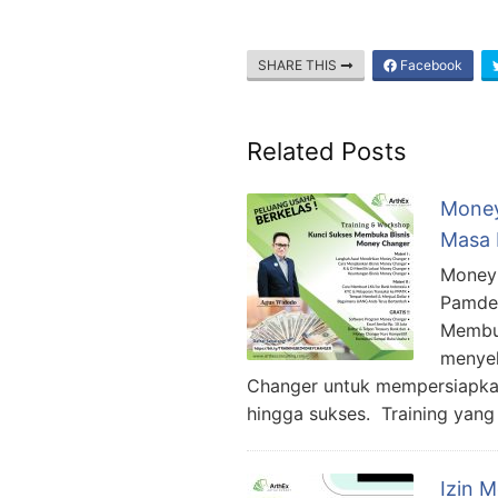
SHARE THIS
Facebook
Related Posts
Money
Masa 
Money 
Pamdem
Membuk
menyel
Changer untuk mempersiapka
hingga sukses. Training yang
Izin 