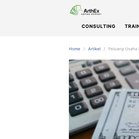
Skip
to
content
CONSULTING
TRAI
Home
Artikel
Peluang Usaha 