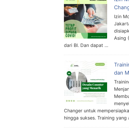
Chang
Izin M
Jakart
disiap
Asing 
dari BI. Dan dapat …
Train
dan M
Traini
Menjan
Membuk
menyel
Changer untuk mempersiapka
hingga sukses. Training yan