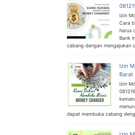
08121
Izin M
Cara b
harus 
Bank I
cabang dengan mengajukan i
Izin 
Barat
Izin M
081219
kemana
menuru
dapat membuka cabang den
Izin 