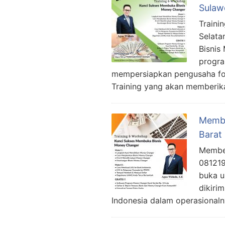
Sulaw
Traini
Selata
Bisnis
progra
mempersiapkan pengusaha fo
Training yang akan memberika
Membe
Barat
Member
081219
buka u
dikiri
Indonesia dalam operasional