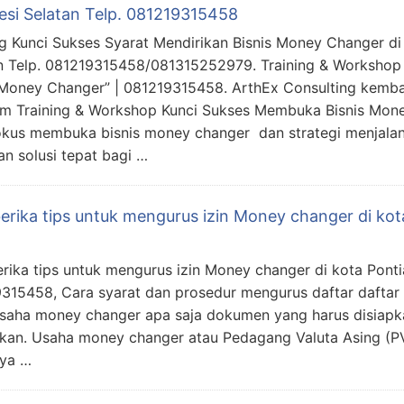
esi Selatan Telp. 081219315458
ng Kunci Sukses Syarat Mendirikan Bisnis Money Changer di
n Telp. 081219315458/081315252979. Training & Worksho
 Money Changer” | 081219315458. ArthEx Consulting kemb
m Training & Workshop Kunci Sukses Membuka Bisnis Mon
kus membuka bisnis money changer dan strategi menjalan
n solusi tepat bagi …
rika tips untuk mengurus izin Money changer di kot
ika tips untuk mengurus izin Money changer di kota Pontia
315458, Cara syarat dan prosedur mengurus daftar daftar 
saha money changer apa saja dokumen yang harus disiapk
mkan. Usaha money changer atau Pedagang Valuta Asing (P
nya …