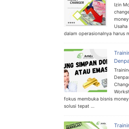
Izin M
change
money 
Usaha 
dalam operasionalnya harus 
Train
Denpa
Traini
Denpas
Change
Worksh
fokus membuka bisnis money 
solusi tepat …
Train