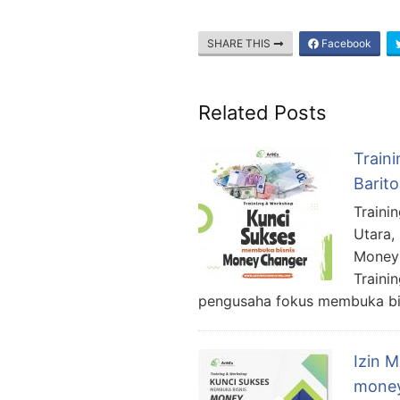
SHARE THIS
Facebook
Related Posts
Train
Barit
Traini
Utara,
Money 
Traini
pengusaha fokus membuka bis
Izin 
money