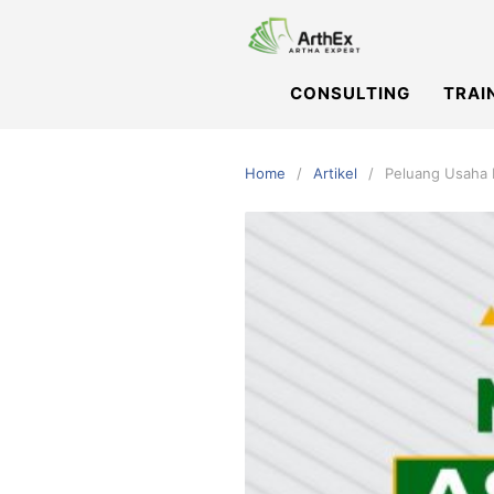
Skip
to
content
CONSULTING
TRAI
Home
Artikel
Peluang Usaha M