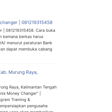
y changer | 081219315458
er | 081219315458. Cara buka
n kemana berkas harus
VA) menurut peraturan Bank
. Dan dapat membuka cabang
Kab. Murung Raya,
rung Raya, Kalimantan Tengah
nis Money Changer” |
gram Training &
mempersiapkan pengusaha