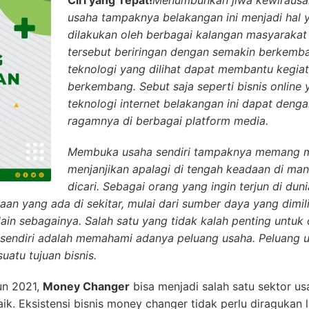
Ciri yang Tepat!
Menumbuhkan jiwa kewirausa
usaha tampaknya belakangan ini menjadi hal
dilakukan oleh berbagai kalangan masyarakat
tersebut beriringan dengan semakin berkemb
teknologi yang dilihat dapat membantu kegiat
berkembang. Sebut saja seperti bisnis online
teknologi internet belakangan ini dapat deng
ragamnya di berbagai platform media.
Membuka usaha sendiri tampaknya memang m
menjanjikan apalagi di tengah keadaan di man
dicari. Sebagai orang yang ingin terjun di duni
n yang ada di sekitar, mulai dari sumber daya yang dimili
ain sebagainya. Salah satu yang tidak kalah penting untuk
 sendiri adalah memahami adanya peluang usaha. Peluang u
atu tujuan bisnis.
un 2021,
Money Changer
bisa menjadi salah satu sektor us
. Eksistensi bisnis money changer tidak perlu diragukan la