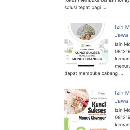
fokus membuka bisnis money 
solusi tepat bagi …
Izin 
Jawa 
Izin M
081219
kemana
menuru
dapat membuka cabang …
Izin 
Jawa 
Izin M
081219
kemana