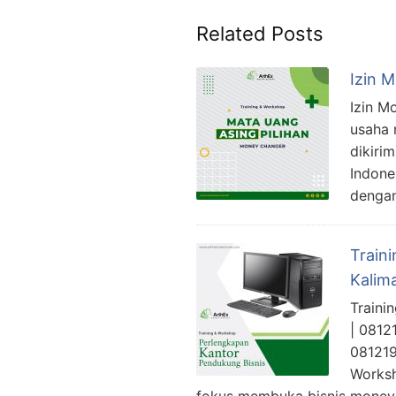
Related Posts
Izin 
Izin M
usaha 
dikiri
Indone
dengan
Train
Kalim
Traini
| 0812
081219
Worksh