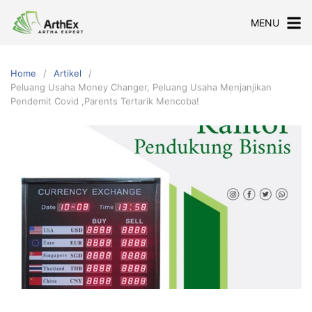
Skip
MENU
to
content
Home
Artikel
Peluang Usaha Money Changer, Peluang Usaha Menjanjikan
Pendemit Covid ,Parents Tertarik Mencoba!