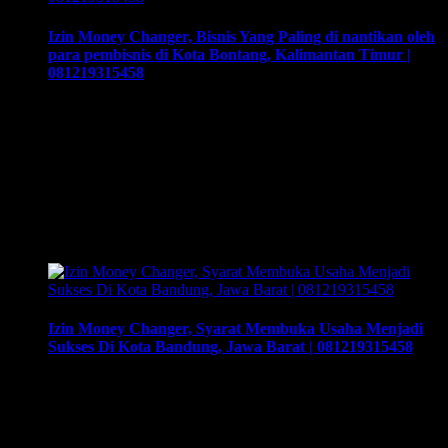
Izin Money Changer, Bisnis Yang Paling di nantikan oleh
para pembisnis di Kota Bontang, Kalimantan Timur |
081219315458
Izin Money Changer, Bisnis Yang Paling di nantikan oleh
para pembisnis di Kota Bontang, Kalimantan Timur |
081219315458. Cara buka usaha money changer apa saja
dokumen yang harus disiapkan dan kemana berkas harus
dikirimkan. Usaha money changer atau Pedagang Valuta
Asing (PVA) menurut peraturan Bank Indonesia dalam
operasionalnya harus mendapatkan izin dari BI. Dan dapat
membuka …
Izin Money Changer, Syarat Membuka Usaha Menjadi
Sukses Di Kota Bandung, Jawa Barat | 081219315458
Izin Money Changer, Syarat Membuka Usaha Menjadi
Sukses Di Kota Bandung, Jawa Barat | 081219315458, Cara
buka usaha money changer apa saja dokumen yang harus
disiapkan dan kemana berkas harus dikirimkan. Usaha money