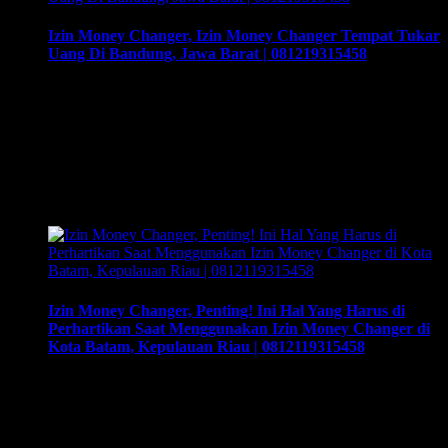
Izin Money Changer, Izin Money Changer Tempat Tukar
Uang Di Bandung, Jawa Barat | 081219315458
Izin Money Changer, Izin Money Changer Tempat Tukar
Uang Di Bandung, Jawa Barat | 081219315458, Cara buka
usaha money changer apa saja dokumen yang harus disiapkan
dan kemana berkas harus dikirimkan. Usaha money changer
atau Pedagang Valuta Asing (PVA) menurut peraturan Bank
Indonesia dalam operasionalnya harus mendapatkan izin dari
BI. Dan dapat membuka cabang dengan …
Izin Money Changer, Penting! Ini Hal Yang Harus di
Perhartikan Saat Menggunakan Izin Money Changer di
Kota Batam, Kepulauan Riau | 0812119315458
Izin Money Changer, Penting! Ini Hal Yang Harus di
Perhartikan Saat Menggunakan Izin Money Changer di Kota
Batam, Kepulauan Riau | 0812119315458. Cara buka usaha
money changer apa saja dokumen yang harus disiapkan dan