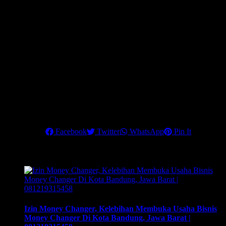
indonesia & english) dan surat konfirmasi transaksi banknotes
dan Telegraphic Transfer (TT). *hanya ditraining 3 – 4
November 2021.
Dapatkan Rahasia strategi mengembangkan bisnis money
changer dengan penghasilan maksimal dan 90% klien Anda
adalah Corporate Company.
Hubungi kami di nomor telepon:
6221 84936048
atau
0812 1931
5458
, untuk info lebih lanjut
.
Pastikan Anda mengikuti training terbaik ini, untuk menjadikan
money changer sebagai
Share this
Facebook
Twitter
WhatsApp
Pin It
Related Posts
Izin Money Changer, Kelebihan Membuka Usaha Bisnis
Money Changer Di Kota Bandung, Jawa Barat |