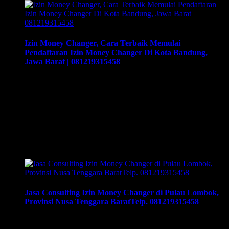
Izin Money Changer, Cara Terbaik Memulai
Pendaftaran Izin Money Changer Di Kota Bandung,
Jawa Barat | 081219315458
Izin Money Changer, Cara Terbaik Memulai Pendaftaran Izin
Money Changer Di Kota Bandung, Jawa Barat |
081219315458, Cara buka usaha money changer apa saja
dokumen yang harus disiapkan dan kemana berkas harus
dikirimkan. Usaha money changer atau Pedagang Valuta
Asing (PVA) menurut peraturan Bank Indonesia dalam
operasionalnya harus mendapatkan izin dari BI. Dan dapat
membuka cabang …
Jasa Consulting Izin Money Changer di Pulau Lombok,
Provinsi Nusa Tenggara BaratTelp. 081219315458
Jasa Consulting Izin Money Changer di Pulau Lombok,