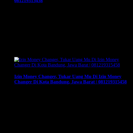
081219315458
Izin Money Changer, Kelebihan Membuka Usaha Bisnis
Money Changer Di Kota Bandung, Jawa Barat |
081219315458, Cara buka usaha money changer apa saja
dokumen yang harus disiapkan dan kemana berkas harus
dikirimkan. Usaha money changer atau Pedagang Valuta
Asing (PVA) menurut peraturan Bank Indonesia dalam
operasionalnya harus mendapatkan izin dari BI. Dan dapat
membuka cabang …
Izin Money Changer, Tukar Uang Mu Di Izin Money
Changer Di Kota Bandung, Jawa Barat | 081219315458
Izin Money Changer, Tukar Uang Mu Di Izin Money
Changer Di Kota Bandung, Jawa Barat | 081219315458,
Cara buka usaha money changer apa saja dokumen yang
harus disiapkan dan kemana berkas harus dikirimkan. Usaha
money changer atau Pedagang Valuta Asing (PVA) menurut
peraturan Bank Indonesia dalam operasionalnya harus
mendapatkan izin dari BI. Dan dapat membuka …