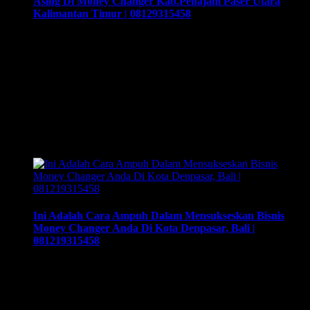
Asing Di Money Changer Kab.Penajam Paser Utara
Kalimantan Timur | 08129315458
Training Money Changer, Tips & Cara Menukar Uang Asing
Di Money Changer Kab.Penajam Paser Utara Kalimantan
Timur | 08129315458. Training & Workshop “Kunci Sukses
Membuka Bisnis Money Changer” | 081219315458. ArthEx
Consulting kembali menyelenggarakan program Training &
Workshop Kunci Sukses Membuka Bisnis Money
Changer untuk mempersiapkan pengusaha fokus membuka
bisnis money changer dan strategi menjalankan-nya hingga
sukses. Training yang …
Ini Adalah Cara Ampuh Dalam Mensukseskan Bisnis
Money Changer Anda Di Kota Denpasar, Bali |
081219315458
Ini Adalah Cara Ampuh Dalam Mensukseskan Bisnis Money
Changer Anda Di Kota Denpasar, Bali | 081219315458.
Training & Workshop “Kunci Sukses Membuka Bisnis
Money Changer” | 081219315458. ArthEx