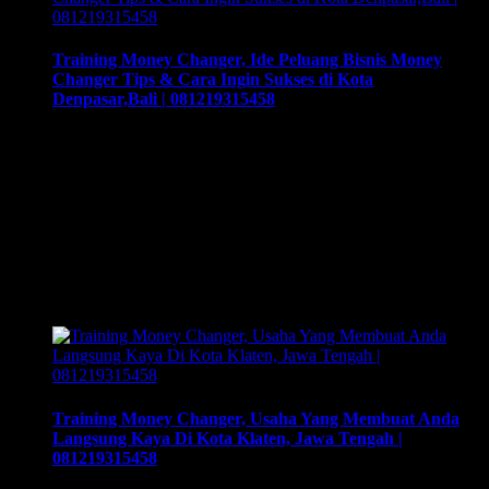
Training Money Changer, Ide Peluang Bisnis Money
Changer Tips & Cara Ingin Sukses di Kota
Denpasar,Bali | 081219315458
Training Money Changer, Ide Peluang Bisnis Money Changer
Tips & Cara Ingin Sukses di Kota Denpasar,Bali |
081219315458. Training & Workshop “Kunci Sukses
Membuka Bisnis Money Changer” | 081219315458. ArthEx
Consulting kembali menyelenggarakan program Training &
Workshop Kunci Sukses Membuka Bisnis Money
Changer untuk mempersiapkan pengusaha fokus membuka
bisnis money changer dan strategi menjalankan-nya hingga
sukses. Training yang akan …
Training Money Changer, Usaha Yang Membuat Anda
Langsung Kaya Di Kota Klaten, Jawa Tengah |
081219315458