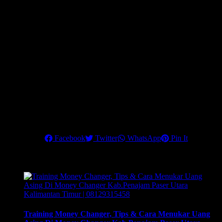
percakapan marketing, contoh surat penawaran (bahasa
indonesia & english) dan surat konfirmasi transaksi banknotes
dan Telegraphic Transfer (TT). *hanya ditraining 3 – 4
November 2021.
Dapatkan Rahasia strategi mengembangkan bisnis money
changer dengan penghasilan maksimal dan 90% klien Anda
adalah Corporate Company.
Hubungi kami di nomor telepon:
6221 84936048
atau
0812 1931
5458
, untuk info lebih lanjut
.
Pastikan Anda mengikuti training terbaik ini, untuk menjadikan
money changer sebagai
Share this
Facebook
Twitter
WhatsApp
Pin It
Related Posts
Training Money Changer, Tips & Cara Menukar Uang