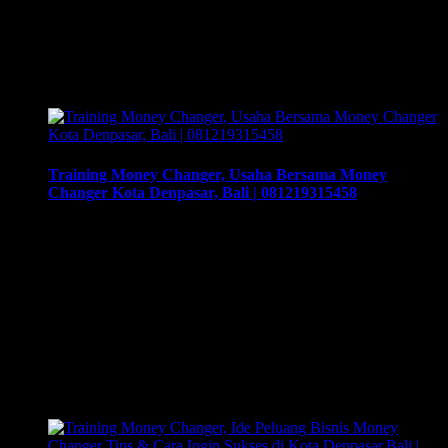
Consulting kembali menyelenggarakan program Training &
Workshop Kunci Sukses Membuka Bisnis Money
Changer untuk mempersiapkan pengusaha fokus membuka
bisnis money changer dan strategi menjalankan-nya hingga
sukses. Training yang akan memberikan solusi tepat …
Training Money Changer, Usaha Bersama Money
Changer Kota Denpasar, Bali | 081219315458
Training Money Changer, Usaha Bersama Money Changer
Kota Denpasar, Bali | 081219315458. Training & Workshop
“Kunci Sukses Membuka Bisnis Money Changer” |
081219315458. ArthEx Consulting kembali
menyelenggarakan program Training & Workshop Kunci
Sukses Membuka Bisnis Money Changer untuk
mempersiapkan pengusaha fokus membuka bisnis money
changer dan strategi menjalankan-nya hingga sukses.
Training yang akan memberikan solusi tepat bagi Anda untuk
…