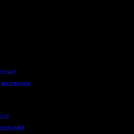
. Training & Workshop “Kunci Sukses Membuka Bisnis Money
isnis Money Changer untuk mempersiapkan pengusaha fokus
 saja dokumen yang harus disiapkan dan kemana berkas harus
s mendapatkan izin dari BI. Dan dapat membuka cabang dengan
| 081219315458
315458. Cara buka usaha money changer apa saja dokumen yang
k Indonesia dalam operasionalnya harus mendapatkan izin dari BI.
81219315458