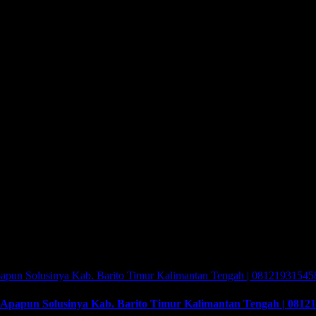
erbaik Di Kota Semarang!
Peluang bisnis hingga saat ini masih sanga
iliki usaha dan ingin mengembangkan usahanya. Banyaknya pemburu p
i jejaring sosial maupun blog/website.
berbagai peluang usaha, mulai dari untung yang berlipat-lipat hingga j
 salah satu sektor usaha jasa yang dapat memberikan keuntungan terbai
is sampai saat ini. Sangat banyak contohnya jika Anda berjalan dan berk
ibutuhkan. Nah…
money changer
menjadi bisnis yang selalu dicari dan 
singapore dolar, Anda bisa ke Lucky Plaza atau pusat bisnis lainnya d
Suci Makkah dan Madinah, Saudi Arabia. Anda sangat sangat membut
papun Solusinya Kab. Barito Timur Kalimantan Tengah | 0812