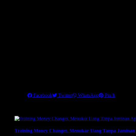
Peluang Bisnis Money Changer, Peluang Bisnis Money Changer T
yang ingin memulai usaha saja, namun juga mereka yang telah mem
berbagai peluang, baik di dunia nyata maupun di dunia maya seperti d
Janji-janji manis seringkali menjadi senjata utama dalam menawarkan 
Peluang Bisnis Terbaik di Tahun 2021,
Money Changer
bisa menjadi
mengingat bisnis ini sudah di mulai sejak tahun 1970 an dan tetap eks
Syarat kita membuka bisnis, adalah jika bisnis tersebut dicari dan d
sederhana, saat Anda jalan-jalan ke Singapore dan membutuhkan uang 
Atau Anda sedang melaksanakan ibadah Haji atau Umroh di Tanah 
Riyal. So..action yuk…
Salam sukses,
Share this
Facebook
Twitter
WhatsApp
Pin It
Related Posts
Training Money Changer, Menukar Uang Tanpa Jaminan A