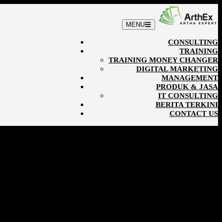
MENU
CONSULTING
TRAINING
TRAINING MONEY CHANGER
DIGITAL MARKETING
MANAGEMENT
PRODUK & JASA
IT CONSULTING
BERITA TERKINI
CONTACT US
arang!