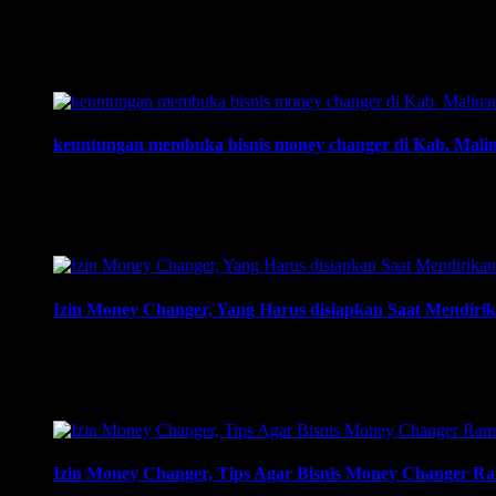
Training Money Changer, Menukar Uang Tanpa Jaminan Apapu
Changer” | 081219315458. ArthEx Consulting kembali menye
membuka bisnis money changer dan strategi menjalankan-nya 
keuntungan membuka bisnis money changer di Kab. Malin
keuntungan membuka bisnis money changer di Kab. Malinau, K
dikirimkan. Usaha money changer atau Pedagang Valuta Asing
mengajukan izin pembukaan …
Izin Money Changer, Yang Harus disiapkan Saat Mendirik
Izin Money Changer, Yang Harus disiapkan Saat Mendirikan B
harus disiapkan dan kemana berkas harus dikirimkan. Usaha m
Dan dapat …
Izin Money Changer, Tips Agar Bisnis Money Changer Ra