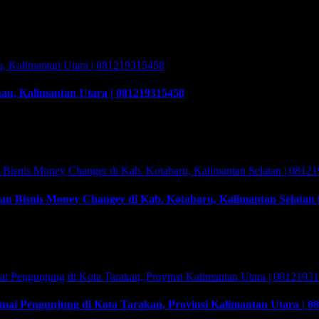
n Solusinya Kab. Barito Timur Kalimantan Tengah | 081219315458
lenggarakan program Training & Workshop Kunci Sukses Membuka B
hingga sukses. Training yang akan memberikan solusi …
au, Kalimantan Utara | 081219315458
alimantan Utara | 081219315458. Cara buka usaha money changer apa
 (PVA) menurut peraturan Bank Indonesia dalam operasionalnya haru
an Bisnis Money Changer di Kab. Kotabaru, Kalimantan Selatan 
isnis Money Changer di Kab. Kotabaru, Kalimantan Selatan | 081219
oney changer atau Pedagang Valuta Asing (PVA) menurut peraturan Ban
mai Pengunjung di Kota Tarakan, Provinsi Kalimantan Utara | 0