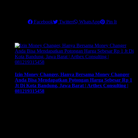
dengan Riyal. So..action yuk…
Salam sukses,
Share this
Facebook
Twitter
WhatsApp
Pin It
Related Posts
Izin Money Changer, Hanya Bersama Money Changer
Anda Bisa Mendapatkan Potongan Harga Sebesar Rp 1
Jt Di Kota Bandung, Jawa Barat | Arthex Consulting |
081219315458
Izin Money Changer, Hanya Bersama Money Changer Anda
Bisa Mendapatkan Potongan Harga Sebesar Rp 1 Jt Di Kota
Bandung, Jawa Barat | Arthex Consulting | 081219315458.
Cara buka usaha money changer apa saja dokumen yang
harus disiapkan dan kemana berkas harus dikirimkan. Usaha
money changer atau Pedagang Valuta Asing (PVA) menurut
peraturan Bank Indonesia dalam operasionalnya …