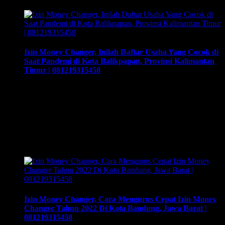
Izin Money Changer, Inilah Daftar Usaha Yang Cocok di
Saat Pandemi di Kota Balikpapan, Provinsi Kalimantan
Timur | 081219315458
Izin Money Changer, Inilah Daftar Usaha Yang Cocok di Saat
Pandemi di Kota Balikpapan, Provinsi Kalimantan Timur |
081219315458. Cara buka usaha money changer apa saja
dokumen yang harus disiapkan dan kemana berkas harus
dikirimkan. Usaha money changer atau Pedagang Valuta
Asing (PVA) menurut peraturan Bank Indonesia dalam
operasionalnya harus mendapatkan izin dari BI. Dan …
Izin Money Changer, Cara Mengurus Cepat Izin Money
Changer Tahun 2022 Di Kota Bandung, Jawa Barat |
081219315458