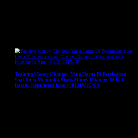
Izin Money Changer, Cara Mengurus Cepat Izin Money
Changer Tahun 2022 Di Kota Bandung, Jawa Barat |
081219315458, Cara buka usaha money changer apa saja
dokumen yang harus disiapkan dan kemana berkas harus
dikirimkan. Usaha money changer atau Pedagang Valuta
Asing (PVA) menurut peraturan Bank Indonesia dalam
operasionalnya harus mendapatkan izin dari BI. Dan dapat …
Training Money Changer, Yang Harus Di Persiapkan
Saat Ingin Membuka Bisnis Money Changer Di Kota
Batam, Kepulauan Riau | 081219315458
Training Money Changer, Yang Harus Di Persiapkan Saat
Ingin Membuka Bisnis Money Changer Di Kota Batam,
Kepulauan Riau | 081219315458. Training & Workshop
“Kunci Sukses Membuka Bisnis Money Changer” |
081219315458. ArthEx Consulting kembali
menyelenggarakan program Training & Workshop Kunci
Sukses Membuka Bisnis Money Changer untuk
mempersiapkan pengusaha fokus membuka bisnis money