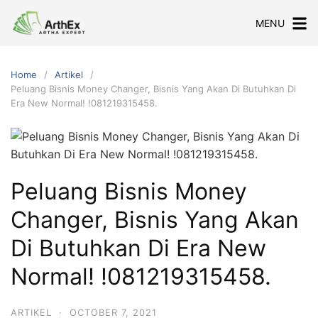
Skip
MENU
to
content
Home
Artikel
Peluang Bisnis Money Changer, Bisnis Yang Akan Di Butuhkan Di
Era New Normal! !081219315458.
Peluang Bisnis Money
Changer, Bisnis Yang Akan
Di Butuhkan Di Era New
Normal! !081219315458.
ARTIKEL
·
OCTOBER 7, 2021