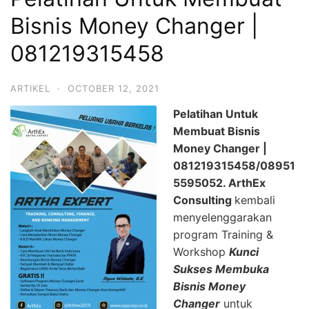
Bisnis Money Changer |
081219315458
ARTIKEL
·
OCTOBER 12, 2021
Pelatihan Untuk
Membuat Bisnis
Money Changer |
081219315458/08951
5595052.
ArthEx
Consulting
kembali
menyelenggarakan
program Training &
Workshop
Kunci
Sukses Membuka
Bisnis Money
Changer
untuk