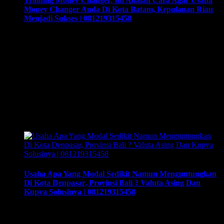
Training Money Changer, Ini Adalah Cara Agar Usaha
Money Changer Anda Di Kota Batam, Kepulauan Riau
Menjadi Sukses | 081219315458
Training Money Changer, Ini Adalah Cara Agar Usaha
Money Changer Anda Di Kota Batam, Kepulauan Riau
Menjadi Sukses | 081219315458. Training & Workshop
“Kunci Sukses Membuka Bisnis Money Changer” |
081219315458. ArthEx Consulting kembali
menyelenggarakan program Training & Workshop Kunci
Sukses Membuka Bisnis Money Changer untuk
mempersiapkan pengusaha fokus membuka bisnis money
changer dan strategi menjalankan-nya hingga sukses.
Training yang …
Usaha Apa Yang Modal Sedikit Namun Menguntungkan
Di Kota Denpasar, Provinsi Bali ? Valuta Asing Dan
Kupva Solusinya | 081219315458
Usaha Apa Yang Modal Sedikit Namun Menguntungkan Di
Kota Denpasar, Provinsi Bali ? Valuta Asing Dan Kupva