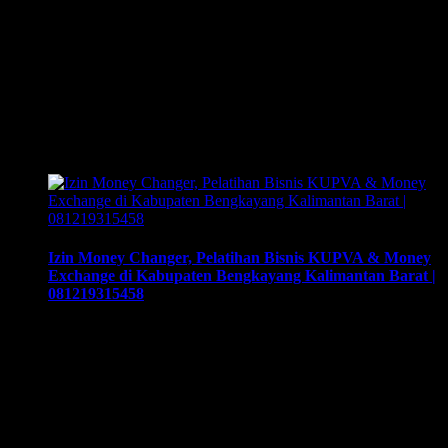
Bagaimana Cara Membuka Bisnis Money Changer Di Sirkuit
Mandalika, NTB, Lombok ? | 081219315458. Training &
Workshop “Kunci Sukses Membuka Bisnis Money Changer”
| 081219315458. ArthEx Consulting kembali
menyelenggarakan program Training & Workshop Kunci
Sukses Membuka Bisnis Money Changer untuk
mempersiapkan pengusaha fokus membuka bisnis money
changer dan strategi menjalankan-nya hingga sukses.
Training yang akan memberikan solusi tepat bagi Anda …
Izin Money Changer, Pelatihan Bisnis KUPVA & Money
Exchange di Kabupaten Bengkayang Kalimantan Barat |
081219315458
Izin Money Changer, Pelatihan Bisnis KUPVA & Money
Exchange di Kabupaten Bengkayang Kalimantan Barat |
081219315458. Cara buka usaha money changer apa saja
dokumen yang harus disiapkan dan kemana berkas harus
dikirimkan. Usaha money changer atau Pedagang Valuta
Asing (PVA) menurut peraturan Bank Indonesia dalam
operasionalnya harus mendapatkan izin dari BI. Dan dapat