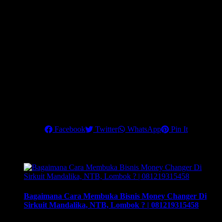
indonesia & english) dan surat konfirmasi transaksi banknotes
dan Telegraphic Transfer (TT). *hanya ditraining 3 – 4
November 2021.
Dapatkan Rahasia strategi mengembangkan bisnis money
changer dengan penghasilan maksimal dan 90% klien Anda
adalah Corporate Company.
Hubungi kami di nomor telepon:
6221 84936048
atau
0812 1931
5458
, untuk info lebih lanjut
.
Pastikan Anda mengikuti training terbaik ini, untuk menjadikan
money changer sebagai
Share this
Facebook
Twitter
WhatsApp
Pin It
Related Posts
Bagaimana Cara Membuka Bisnis Money Changer Di
Sirkuit Mandalika, NTB, Lombok ? | 081219315458