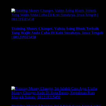
membuka cabang …
Training Money Changer, Valuta Asing Bisnis Terbaik
Yang Wajib Anda Coba Di Kota Surabaya, Jawa Tengah
| 081219315458
Training Money Changer, Valuta Asing Bisnis Terbaik Yang
Wajib Anda Coba Di Kota Surabaya, Jawa Tengah |
081219315458. Training & Workshop “Kunci Sukses
Membuka Bisnis Money Changer” | 081219315458. ArthEx
Consulting kembali menyelenggarakan program Training &
Workshop Kunci Sukses Membuka Bisnis Money
Changer untuk mempersiapkan pengusaha fokus membuka
bisnis money changer dan strategi menjalankan-nya hingga
sukses. Training yang akan memberikan …