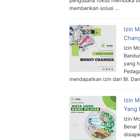
pengusaha fokus membuka bis
memberikan solusi …
Izin 
Chang
Izin M
Bandun
yang h
Pedaga
mendapatkan izin dari BI. Da
Izin 
Yang 
Izin M
Benar 
disiap