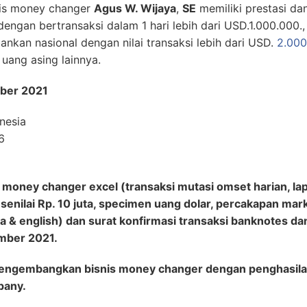
nis money changer
Agus W. Wijaya
,
SE
memiliki prestasi dan
engan bertransaksi dalam 1 hari lebih dari USD.1.000.00
nkan nasional dengan nilai transaksi lebih dari USD.
2.000
uang asing lainnya.
mber 2021
nesia
6
oney changer excel (transaksi mutasi omset harian, lapo
 senilai Rp. 10 juta, specimen uang dolar, percakapan mar
 & english) dan surat konfirmasi transaksi banknotes dan
ember 2021.
mengembangkan bisnis money changer dengan penghasila
pany.