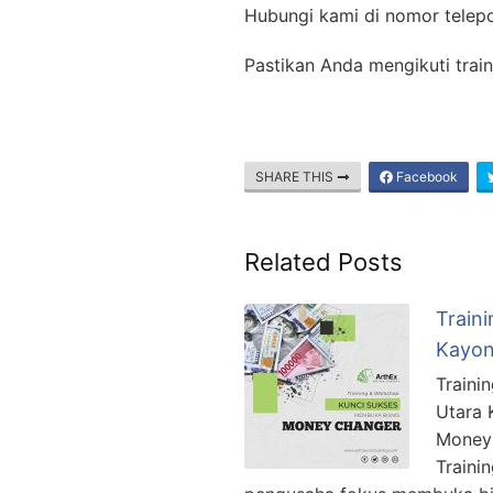
Hubungi kami di nomor telep
Pastikan Anda mengikuti train
SHARE THIS
Facebook
Related Posts
Train
Kayon
Traini
Utara 
Money 
Traini