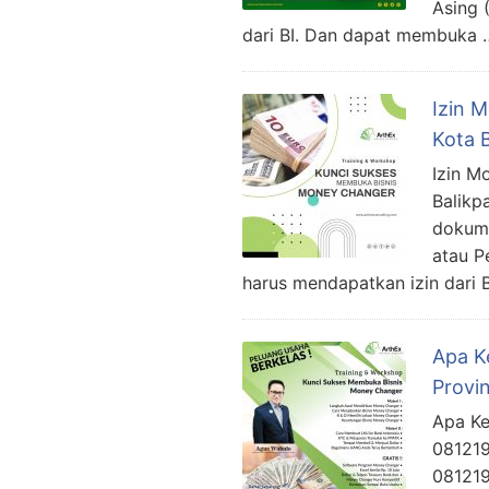
Asing 
dari BI. Dan dapat membuka 
Izin 
Kota 
Izin M
Balikp
dokume
atau P
harus mendapatkan izin dari 
Apa K
Provi
Apa Ke
081219
081219