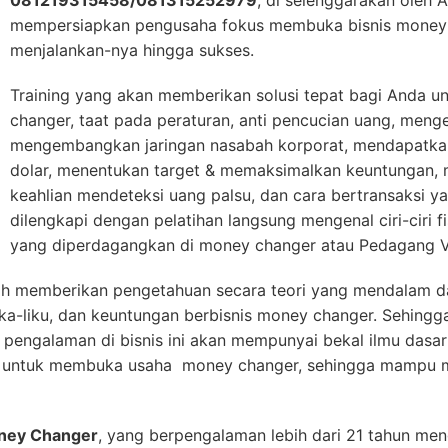
081219315458
/081315252979
, di selenggarakan oleh 
mempersiapkan pengusaha fokus membuka bisnis money 
menjalankan-nya hingga sukses.
Training yang akan memberikan solusi tepat bagi Anda 
changer, taat pada peraturan, anti pencucian uang, menge
mengembangkan jaringan nasabah korporat, mendapatkan
dolar, menentukan target & memaksimalkan keuntungan,
keahlian mendeteksi uang palsu, dan cara bertransaksi ya
dilengkapi dengan pelatihan langsung mengenal ciri-ciri f
yang diperdagangkan di money changer atau Pedagang Va
h memberikan pengetahuan secara teori yang mendalam da
ika-liku, dan keuntungan berbisnis money changer. Sehing
engalaman di bisnis ini akan mempunyai bekal ilmu dasar
at untuk membuka usaha money changer, sehingga mampu m
oney Changer
, yang berpengalaman lebih dari 21 tahun men