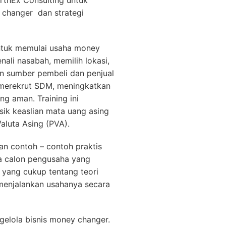
ArthEx Consulting untuk
changer dan strategi
untuk memulai usaha money
nali nasabah, memilih lokasi,
 sumber pembeli dan penjual
 merekrut SDM, meningkatkan
ng aman. Training ini
isik keaslian mata uang asing
luta Asing (PVA).
n contoh – contoh praktis
ga calon pengusaha yang
 yang cukup tentang teori
enjalankan usahanya secara
gelola bisnis money changer.