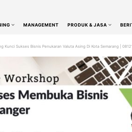
NING
MANAGEMENT
PRODUK & JASA
BERI
g Kunci Sukses Bisnis Penukaran Valuta Asing Di Kota Semarang | 081