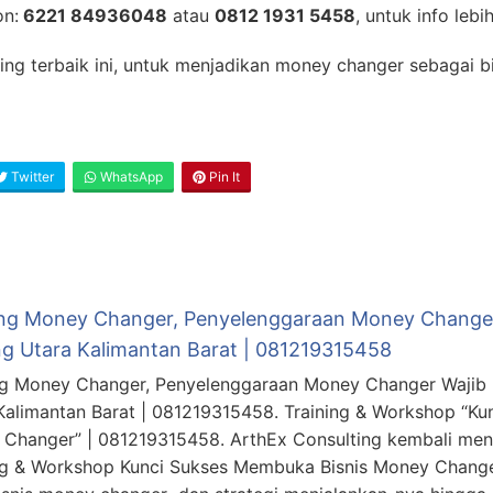
on:
6221 84936048
atau
0812 1931 5458
, untuk info lebih
ing terbaik ini, untuk menjadikan money changer sebagai bi
Twitter
WhatsApp
Pin It
ing Money Changer, Penyelenggaraan Money Changer W
g Utara Kalimantan Barat | 081219315458
ng Money Changer, Penyelenggaraan Money Changer Wajib M
Kalimantan Barat | 081219315458. Training & Workshop “K
Changer” | 081219315458. ArthEx Consulting kembali me
ng & Workshop Kunci Sukses Membuka Bisnis Money Chang