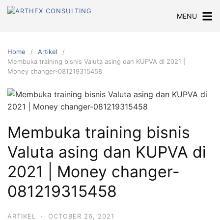
Skip
MENU
to
content
Home
Artikel
Membuka training bisnis Valuta asing dan KUPVA di 2021 |
Money changer-081219315458
Membuka training bisnis
Valuta asing dan KUPVA di
2021 | Money changer-
081219315458
ARTIKEL
·
OCTOBER 26, 2021