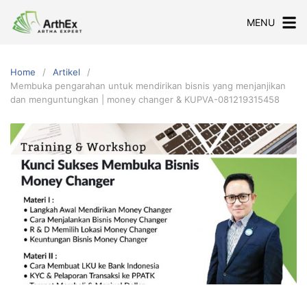
Skip
MENU
to
content
Home
Artikel
Membuka pengarahan untuk mendirikan bisnis yang menjanjikan
dan menguntungkan | money changer & KUPVA-081219315458