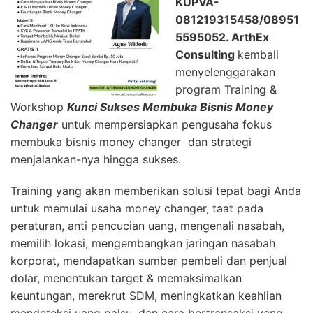
KUPVA-
081219315458/08951
5595052.
ArthEx
Consulting
kembali
menyelenggarakan
program Training &
Workshop
Kunci Sukses Membuka Bisnis Money
Changer
untuk mempersiapkan pengusaha fokus
membuka bisnis money changer dan strategi
menjalankan-nya hingga sukses.
Training yang akan memberikan solusi tepat bagi Anda
untuk memulai usaha money changer, taat pada
peraturan, anti pencucian uang, mengenali nasabah,
memilih lokasi, mengembangkan jaringan nasabah
korporat, mendapatkan sumber pembeli dan penjual
dolar, menentukan target & memaksimalkan
keuntungan, merekrut SDM, meningkatkan keahlian
mendeteksi uang palsu, dan cara bertransaksi yang